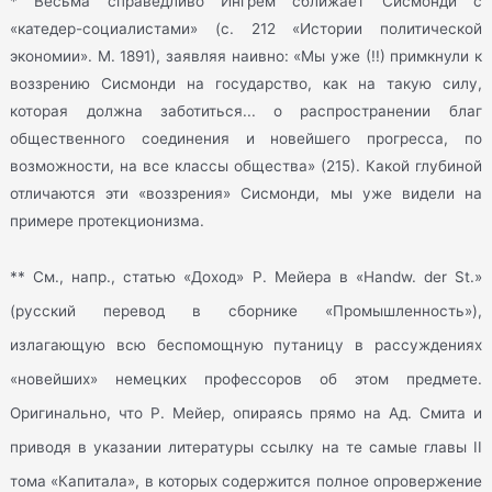
* Весьма справедливо Ингрем сближает Сисмонди с
«катедер-социалистами» (с. 212 «Истории политической
экономии». М. 1891), заявляя наивно: «Мы уже (!!) примкнули к
воззрению Сисмонди на государство, как на такую силу,
которая должна заботиться... о распространении благ
общественного соединения и новейшего прогресса, по
возможности, на все классы общества» (215). Какой глубиной
отличаются эти «воззрения» Сисмонди, мы уже видели на
примере протекционизма.
** См., напр., статью «Доход» Р. Мейера в «Handw. der St.»
(русский перевод в сборнике «Промышленность»),
излагающую всю беспомощную путаницу в рассуждениях
«новейших» немецких профессоров об этом предмете.
Оригинально, что Р. Мейер, опираясь прямо на Ад. Смита и
приводя в указании литературы ссылку на те самые главы II
тома «Капитала», в которых содержится полное опровержение