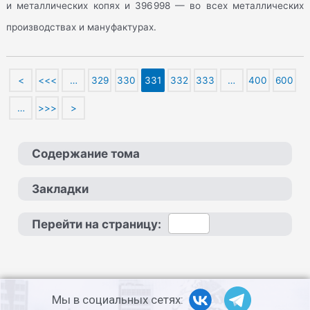
и металлических копях и 396 998 — во всех металлических
производствах и мануфактурах.
<
<<<
…
329
330
331
332
333
…
400
600
…
>>>
>
Содержание тома
Закладки
Перейти на страницу:
Мы в социальных сетях: