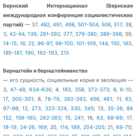
Бернский Интернационал (Бернская
международная конференция социалистических
партий)
— 37,
482
,
491
,
496
,
501-504
,
506
,
517
; 38,
3
,
42-44
,
139
,
291-292
,
377
,
379-380
,
389-398
; 39,
14-15
,
16
,
22
,
96-97
,
98-100
,
101-109
,
144
,
150
,
183
,
185-187
,
190
,
192-193
,
215
Бернштейн и бернштейнианство
— его сущность, социальные корни и эволюция —
3,
47-48
,
634-636
; 4,
183
,
358
,
372-373
; 6,
6-10
,
17
,
300-301
; 8,
78-79
,
392-393
,
456
,
461
; 11,
83
,
97-98
; 12,
273
,
323-324
,
330
,
345
; 13,
35-36
,
84
152
,
159-160
,
262-263
; 15,
241
; 16,
63
,
68-69
; 17,
18-19
,
24-26
,
169
; 20,
114
,
199
,
204-205
; 21,
69-70
;