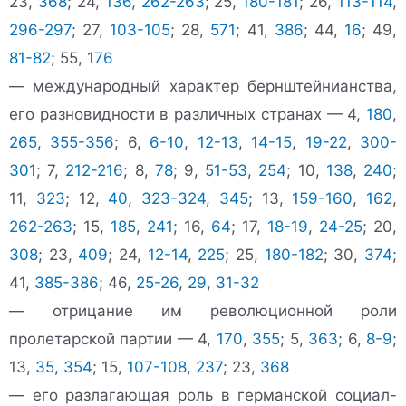
23,
368
; 24,
136
,
262-263
; 25,
180-181
; 26,
113-114
,
296-297
; 27,
103-105
; 28,
571
; 41,
386
; 44,
16
; 49,
81-82
; 55,
176
— международный характер бернштейнианства,
его разновидности в различных странах — 4,
180
,
265
,
355-356
; 6,
6-10
,
12-13
,
14-15
,
19-22
,
300-
301
; 7,
212-216
; 8,
78
; 9,
51-53
,
254
; 10,
138
,
240
;
11,
323
; 12,
40
,
323-324
,
345
; 13,
159-160
,
162
,
262-263
; 15,
185
,
241
; 16,
64
; 17,
18-19
,
24-25
; 20,
308
; 23,
409
; 24,
12-14
,
225
; 25,
180-182
; 30,
374
;
41,
385-386
; 46,
25-26
,
29
,
31-32
— отрицание им революционной роли
пролетарской партии — 4,
170
,
355
; 5,
363
; 6,
8-9
;
13,
35
,
354
; 15,
107-108
,
237
; 23,
368
— его разлагающая роль в германской социал-