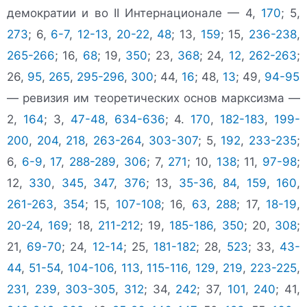
демократии и во II Интернационале — 4,
170
; 5,
273
; 6,
6-7
,
12-13
,
20-22
,
48
; 13,
159
; 15,
236-238
,
265-266
; 16,
68
; 19,
350
; 23,
368
; 24,
12
,
262-263
;
26,
95
,
265
,
295-296
,
300
; 44,
16
; 48,
13
; 49,
94-95
— ревизия им теоретических основ марксизма —
2,
164
; 3,
47-48
,
634-636
; 4.
170
,
182-183
,
199-
200
,
204
,
218
,
263-264
,
303-307
; 5,
192
,
233-235
;
6,
6-9
,
17
,
288-289
,
306
; 7,
271
; 10,
138
; 11,
97-98
;
12,
330
,
345
,
347
,
376
; 13,
35-36
,
84
,
159
,
160
,
261-263
,
354
; 15,
107-108
; 16,
63
,
288
; 17,
18-19
,
20-24
,
169
; 18,
211-212
; 19,
185-186
,
350
; 20,
308
;
21,
69-70
; 24,
12-14
; 25,
181-182
; 28,
523
; 33,
43-
44
,
51-54
,
104-106
,
113
,
115-116
,
129
,
219
,
223-225
,
231
,
239
,
303-305
,
312
; 34,
242
; 37,
101
,
240
; 41,