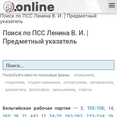
Поиск по ПСС Ленина В. И. | Предметный
указатель
Поиск по ПСС Ленина В. И. |
Предметный указатель
Попробуйте ввести поисковые фразы:
коммунизм
социализм
социал-шовинизм
оппортунизм
материализм
диалектика
философия
меньшевизм
советы
Бельгийская рабочая партия
— 5,
155-156
; 14,
165
; 16,
71
,
441
; 17,
24-25
,
192-193
,
233-234
; 19,