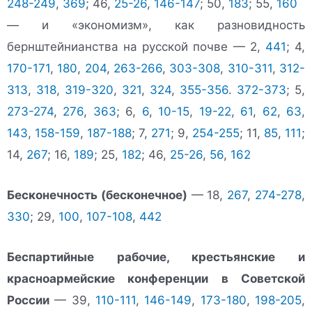
248-249
,
369
; 46,
25-26
,
146-147
; 50,
183
; 55,
160
— и «экономизм», как разновидность
бернштейнианства на русской почве — 2,
441
; 4,
170-171
,
180
,
204
,
263-266
,
303-308
,
310-311
,
312-
313
,
318
,
319-320
,
321
,
324
,
355-356
.
372-373
; 5,
273-274
,
276
,
363
; 6,
6
,
10-15
,
19-22
,
61
,
62
,
63
,
143
,
158-159
,
187-188
; 7,
271
; 9,
254-255
; 11,
85
,
111
;
14,
267
; 16,
189
; 25,
182
; 46,
25-26
,
56
,
162
Бесконечность (бесконечное)
— 18,
267
,
274-278
,
330
; 29,
100
,
107-108
,
442
Беспартийные рабочие, крестьянские и
красноармейские конференции в Советской
России
— 39,
110-111
,
146-149
,
173-180
,
198-205
,