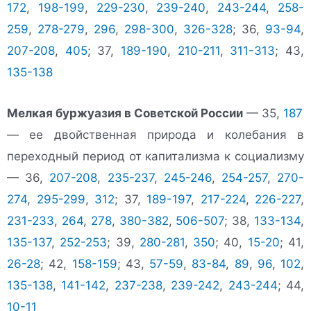
172
,
198-199
,
229-230
,
239-240
,
243-244
,
258-
259
,
278-279
,
296
,
298-300
,
326-328
; 36,
93-94
,
207-208
,
405
; 37,
189-190
,
210-211
,
311-313
; 43,
135-138
Мелкая буржуазия в Советской России
— 35,
187
— ее двойственная природа и колебания в
переходный период от капитализма к социализму
— 36,
207-208
,
235-237
,
245-246
,
254-257
,
270-
274
,
295-299
,
312
; 37,
189-197
,
217-224
,
226-227
,
231-233
,
264
,
278
,
380-382
,
506-507
; 38,
133-134
,
135-137
,
252-253
; 39,
280-281
,
350
; 40,
15-20
; 41,
26-28
; 42,
158-159
; 43,
57-59
,
83-84
,
89
,
96
,
102
,
135-138
,
141-142
,
237-238
,
239-242
,
243-244
; 44,
10-11