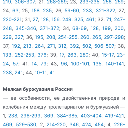
219
,
306-307
; 21,
268-269
; 23,
233-235
,
256
,
259
;
24,
63
; 25,
158
,
235
; 26,
59-60
,
233
,
321-322
; 27,
220-221
; 31,
27
,
128
,
156
,
249
,
325
,
461
; 32,
71
,
247-
248
,
345-346
,
371-372
; 34,
68-69
,
128
,
199
,
200
,
229
,
327
; 36,
195
,
208
,
254-255
,
260
,
265
,
297-298
;
37,
192
,
213
,
264
,
271
,
312
,
392
,
502
,
506-507
; 38,
133
,
252-253
,
376
; 39,
17
,
263
,
280
; 40,
15-17
,
23-
24
,
57
; 41,
14
,
79
; 43,
96
,
100-101
,
135
,
140-141
,
238
,
241
; 44,
10-11
,
41
Мелкая буржуазия в России
— ее особенности, ее двойственная природа и
колебания между пролетариатом и буржуазией —
1,
238
,
298-299
,
369
,
384-385
,
403-404
,
419-421
,
469
,
529-530
; 2,
214-220
,
346
,
424
,
454
; 4,
226-