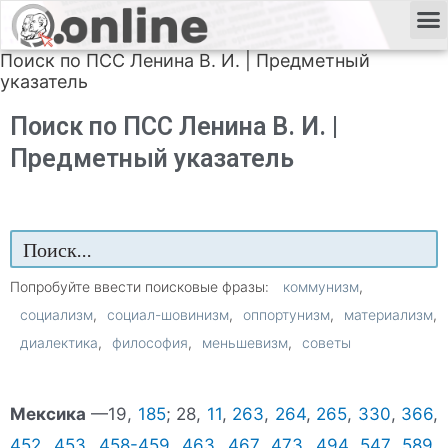
Поиск по ПСС Ленина В. И. | Предметный
указатель
Поиск по ПСС Ленина В. И. |
Предметный указатель
Попробуйте ввести поисковые фразы:
коммунизм
социализм
социал-шовинизм
оппортунизм
материализм
диалектика
философия
меньшевизм
советы
Мексика
—19,
185
; 28,
11
,
263
,
264
,
265
,
330
,
366
,
452
,
453
,
458-459
,
463
,
467
,
473
,
494
,
547
,
589
,