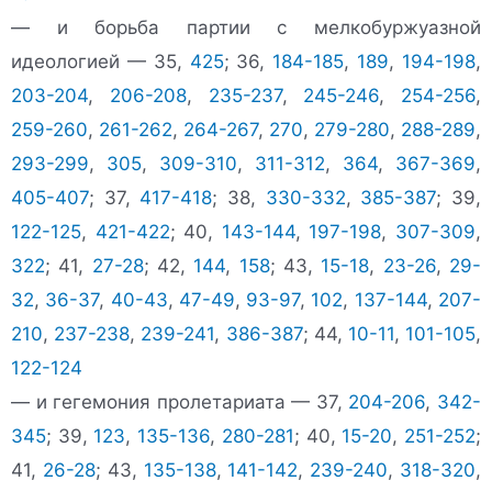
— и борьба партии с мелкобуржуазной
идеологией — 35,
425
; 36,
184-185
,
189
,
194-198
,
203-204
,
206-208
,
235-237
,
245-246
,
254-256
,
259-260
,
261-262
,
264-267
,
270
,
279-280
,
288-289
,
293-299
,
305
,
309-310
,
311-312
,
364
,
367-369
,
405-407
; 37,
417-418
; 38,
330-332
,
385-387
; 39,
122-125
,
421-422
; 40,
143-144
,
197-198
,
307-309
,
322
; 41,
27-28
; 42,
144
,
158
; 43,
15-18
,
23-26
,
29-
32
,
36-37
,
40-43
,
47-49
,
93-97
,
102
,
137-144
,
207-
210
,
237-238
,
239-241
,
386-387
; 44,
10-11
,
101-105
,
122-124
— и гегемония пролетариата — 37,
204-206
,
342-
345
; 39,
123
,
135-136
,
280-281
; 40,
15-20
,
251-252
;
41,
26-28
; 43,
135-138
,
141-142
,
239-240
,
318-320
,