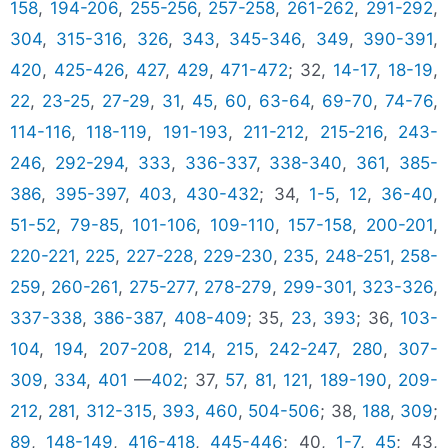
158
,
194-206
,
255-256
,
257-258
,
261-262
,
291-292
,
304
,
315-316
,
326
,
343
,
345-346
,
349
,
390-391
,
420
,
425-426
,
427
,
429
,
471-472
; 32,
14-17
,
18-19
,
22
,
23-25
,
27-29
,
31
,
45
,
60
,
63-64
,
69-70
,
74-76
,
114-116
,
118-119
,
191-193
,
211-212
,
215-216
,
243-
246
,
292-294
,
333
,
336-337
,
338-340
,
361
,
385-
386
,
395-397
,
403
,
430-432
; 34,
1-5
,
12
,
36-40
,
51-52
,
79-85
,
101-106
,
109-110
,
157-158
,
200-201
,
220-221
,
225
,
227-228
,
229-230
,
235
,
248-251
,
258-
259
,
260-261
,
275-277
,
278-279
,
299-301
,
323-326
,
337-338
,
386-387
,
408-409
; 35,
23
,
393
; 36,
103-
104
,
194
,
207-208
,
214
,
215
,
242-247
,
280
,
307-
309
,
334
,
401
—
402
; 37,
57
,
81
,
121
,
189-190
,
209-
212
,
281
,
312-315
,
393
,
460
,
504-506
; 38,
188
,
309
;
89
,
148-149
,
416-418
,
445-446
; 40,
1-7
,
45
; 43,