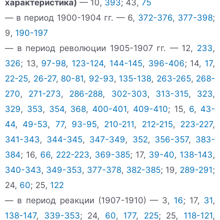
характеристика)
— 10,
393
; 43,
75
— в период 1900-1904 гг. — 6,
372-376
,
377-398
;
9,
190-197
— в период революции 1905-1907 гг. — 12,
233
,
326
; 13,
97-98
,
123-124
,
144-145
,
396-406
; 14,
17
,
22-25
,
26-27
,
80-81
,
92-93
,
135-138
,
263-265
,
268-
270
,
271-273
,
286-288
,
302-303
,
313-315
,
323
,
329
,
353
,
354
,
368
,
400-401
,
409-410
; 15,
6
,
43-
44
,
49-53
,
77
,
93-95
,
210-211
,
212-215
,
223-227
,
341-343
,
344-345
,
347-349
,
352
,
356-357
,
383-
384
; 16,
66
,
222-223
,
369-385
; 17,
39-40
,
138-143
,
340-343
,
349-353
,
377-378
,
382-385
; 19,
289-291
;
24,
60
; 25,
122
— в период реакции (1907-1910) — 3,
16
; 17,
31
,
138-147
,
339-353
; 24,
60
,
177
,
225
; 25,
118-121
,