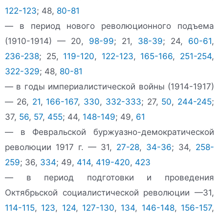
122-123
; 48,
80-81
— в период нового революционного подъема
(1910-1914) — 20,
98-99
; 21,
38-39
; 24,
60-61
,
236-238
; 25,
119-120
,
122-123
,
165-166
,
251-254
,
322-329
; 48,
80-81
— в годы империалистической войны (1914-1917)
— 26,
21
,
166-167
,
330
,
332-333
; 27,
50
,
244-245
;
37,
56
,
57
,
455
; 44,
148-149
; 49,
61
— в Февральской буржуазно-демократической
революции 1917 г. — 31,
27-28
,
34-36
; 34,
258-
259
; 36,
334
; 49,
414
,
419-420
,
423
— в период подготовки и проведения
Октябрьской социалистической революции —31,
114-115
,
123
,
124
,
127-130
,
134
,
146-148
,
156-157
,