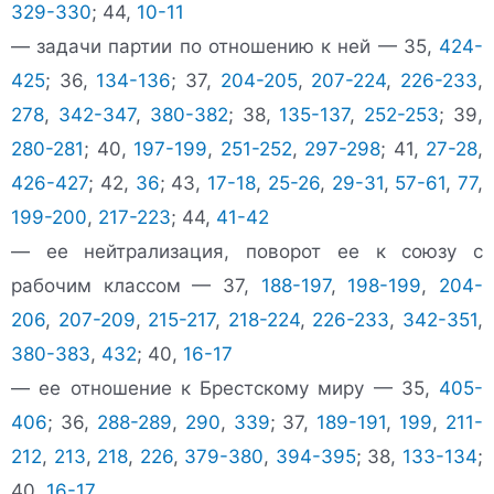
329-330
; 44,
10-11
— задачи партии по отношению к ней — 35,
424-
425
; 36,
134-136
; 37,
204-205
,
207-224
,
226-233
,
278
,
342-347
,
380-382
; 38,
135-137
,
252-253
; 39,
280-281
; 40,
197-199
,
251-252
,
297-298
; 41,
27-28
,
426-427
; 42,
36
; 43,
17-18
,
25-26
,
29-31
,
57-61
,
77
,
199-200
,
217-223
; 44,
41-42
— ее нейтрализация, поворот ее к союзу с
рабочим классом — 37,
188-197
,
198-199
,
204-
206
,
207-209
,
215-217
,
218-224
,
226-233
,
342-351
,
380-383
,
432
; 40,
16-17
— ее отношение к Брестскому миру — 35,
405-
406
; 36,
288-289
,
290
,
339
; 37,
189-191
,
199
,
211-
212
,
213
,
218
,
226
,
379-380
,
394-395
; 38,
133-134
;
40,
16-17