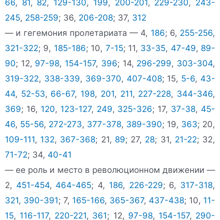
66
,
81
,
82
,
129-130
,
199
,
200-201
,
229-230
,
243-
245
,
258-259
; 36,
206-208
; 37,
312
— и гегемония пролетариата — 4,
186
; 6,
255-256
,
321-322
; 9,
185-186
; 10,
7-15
; 11,
33-35
,
47-49
,
89-
90
; 12,
97-98
,
154-157
,
396
; 14,
296-299
,
303-304
,
319-322
,
338-339
,
369-370
,
407-408
; 15,
5-6
,
43-
44
,
52-53
,
66-67
,
198
,
201
,
211
,
227-228
,
344-346
,
369
; 16,
120
,
123-127
,
249
,
325-326
; 17,
37-38
,
45-
46
,
55-56
,
272-273
,
377-378
,
389-390
; 19,
363
; 20,
109-111
,
132
,
367-368
; 21,
89
; 27,
28
; 31,
21-22
; 32,
71-72
; 34,
40-41
— ее роль и место в революционном движении —
2,
451-454
,
464-465
; 4,
186
,
226-229
; 6,
317-318
,
321
,
390-391
; 7,
165-166
,
365-367
,
437-438
; 10,
11-
15
,
116-117
,
220-221
,
361
; 12,
97-98
,
154-157
,
290-