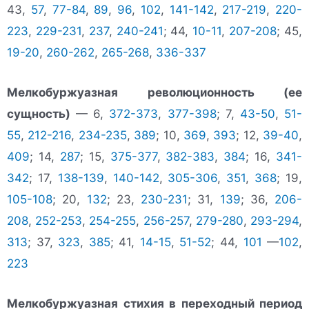
43,
57
,
77-84
,
89
,
96
,
102
,
141-142
,
217-219
,
220-
223
,
229-231
,
237
,
240-241
; 44,
10-11
,
207-208
; 45,
19-20
,
260-262
,
265-268
,
336-337
Мелкобуржуазная революционность (ее
сущность)
— 6,
372-373
,
377-398
; 7,
43-50
,
51-
55
,
212-216
,
234-235
,
389
; 10,
369
,
393
; 12,
39-40
,
409
; 14,
287
; 15,
375-377
,
382-383
,
384
; 16,
341-
342
; 17,
138-139
,
140-142
,
305-306
,
351
,
368
; 19,
105-108
; 20,
132
; 23,
230-231
; 31,
139
; 36,
206-
208
,
252-253
,
254-255
,
256-257
,
279-280
,
293-294
,
313
; 37,
323
,
385
; 41,
14-15
,
51-52
; 44,
101
—
102
,
223
Мелкобуржуазная стихия в переходный период