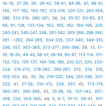
16-19
,
27-28
,
29
,
39-42
,
59-61
,
84-85
,
87
,
89-91
,
140
,
177-182
,
193-197
,
213-216
,
220-221
,
262-264
,
286
,
313-316
,
360-361
; 38,
24
,
55-57
,
63-65
,
67
,
68
,
91
,
128
,
133-134
,
163
,
165
,
192
,
194-195
,
220
,
240-241
,
245-247
,
248
,
261-262
,
265-266
,
288-290
,
291
—
292
,
294-295
,
334-335
,
337-340
,
349-351
,
356
,
357
,
363-365
,
373-377
,
395-396
; 39,
13
,
17-
18
,
19-20
,
44-45
,
56-57
,
58-59
,
60-61
,
113-114
,
131-
132
,
133
,
135-137
,
154-156
,
189
,
220-221
,
224
,
233-
234
,
274-275
,
278-282
,
295-297
,
313
,
314
,
315
,
352-353
; 40,
35
,
36
,
219-220
,
244
,
255-256
,
321-
322
; 41,
27-28
,
310-312
,
336
,
337
; 42,
173-174
,
360-361
,
365-366
; 43,
25-26
,
55
,
137-143
,
207-
208
,
224
,
304-305
; 44,
5
,
6-7
,
10-11
,
39-41
,
101-
109
,
162-164
,
201-205
,
324
,
327-329
,
343-344
; 45,