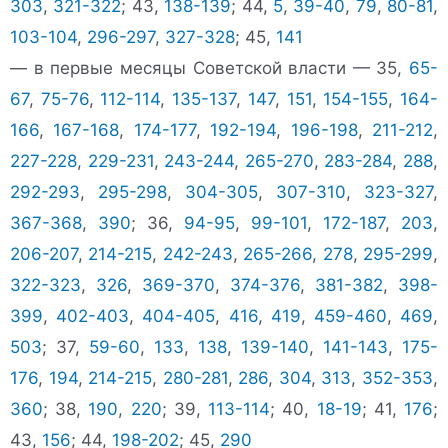
303
,
321-322
; 43,
138-139
; 44,
5
,
39-40
,
79
,
80-81
,
103-104
,
296-297
,
327-328
; 45,
141
— в первые месяцы Советской власти — 35,
65-
67
,
75-76
,
112-114
,
135-137
,
147
,
151
,
154-155
,
164-
166
,
167-168
,
174-177
,
192-194
,
196-198
,
211-212
,
227-228
,
229-231
,
243-244
,
265-270
,
283-284
,
288
,
292-293
,
295-298
,
304-305
,
307-310
,
323-327
,
367-368
,
390
; 36,
94-95
,
99-101
,
172-187
,
203
,
206-207
,
214-215
,
242-243
,
265-266
,
278
,
295-299
,
322-323
,
326
,
369-370
,
374-376
,
381-382
,
398-
399
,
402-403
,
404-405
,
416
,
419
,
459-460
,
469
,
503
; 37,
59-60
,
133
,
138
,
139-140
,
141-143
,
175-
176
,
194
,
214-215
,
280-281
,
286
,
304
,
313
,
352-353
,
360
; 38,
190
,
220
; 39,
113-114
; 40,
18-19
; 41,
176
;
43,
156
; 44,
198-202
; 45,
290