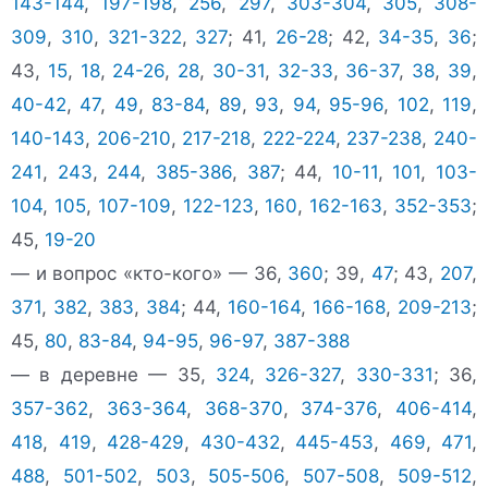
143-144
,
197-198
,
256
,
297
,
303-304
,
305
,
308-
309
,
310
,
321-322
,
327
; 41,
26-28
; 42,
34-35
,
36
;
43,
15
,
18
,
24-26
,
28
,
30-31
,
32-33
,
36-37
,
38
,
39
,
40-42
,
47
,
49
,
83-84
,
89
,
93
,
94
,
95-96
,
102
,
119
,
140-143
,
206-210
,
217-218
,
222-224
,
237-238
,
240-
241
,
243
,
244
,
385-386
,
387
; 44,
10-11
,
101
,
103-
104
,
105
,
107-109
,
122-123
,
160
,
162-163
,
352-353
;
45,
19-20
— и вопрос «кто-кого» — 36,
360
; 39,
47
; 43,
207
,
371
,
382
,
383
,
384
; 44,
160-164
,
166-168
,
209-213
;
45,
80
,
83-84
,
94-95
,
96-97
,
387-388
— в деревне — 35,
324
,
326-327
,
330-331
; 36,
357-362
,
363-364
,
368-370
,
374-376
,
406-414
,
418
,
419
,
428-429
,
430-432
,
445-453
,
469
,
471
,
488
,
501-502
,
503
,
505-506
,
507-508
,
509-512
,