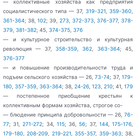
— коллективные хозяйства как предприятия
социалистического типа — 37,
319-321
,
359-360
,
361-364
; 38,
102
; 39,
273
,
372-373
,
376-377
,
378-
379
,
381-382
; 45,
374-375
,
376
— и культурное строительство и культурная
революция — 37,
358-359
,
362
,
363-364
; 45,
376-377
— и повышение производительности труда и
подъем сельского хозяйства — 26,
73-74
; 37,
179-
180
,
357-359
,
363-364
; 38,
24-26
,
123
,
210
; 41,
179
— постепенное приобщение крестьян к
коллективным формам хозяйства, строгое со-
— блюдение принципа добровольности — 26,
76-
77
; 31,
271-272
; 34,
115
; 36,
56
; 37,
144
,
175-176
,
179-180
,
208-209
,
219-221
,
355-357
,
359-363
; 38,