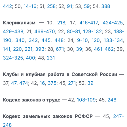
442
; 50,
14-16
; 51,
258
; 52,
91
; 53,
59
; 54,
388
Клерикализм
— 10,
218
; 17,
416-417
,
424-425
,
429-438
; 21,
469-470
; 22,
80-81
,
129-132
; 23,
188-
190
,
340
,
342
,
445
,
448
; 24,
9-10
,
120
,
133-134
,
141
,
220
,
221
,
393
; 28,
671
; 30,
39
; 36,
461-462
; 39,
324-325
,
400
; 48,
231
Клубы и клубная работа в Советской России
—
37,
47
,
474
; 42,
16
,
375
; 45,
271
; 52,
39
Кодекс законов о труде
— 42,
108-109
; 45,
246
Кодекс земельных законов РСФСР
— 45,
247-
248