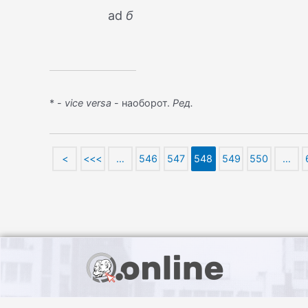
ad
б
* -
vice versa
- наоборот.
Ред.
<
<<<
…
546
547
548
549
550
…