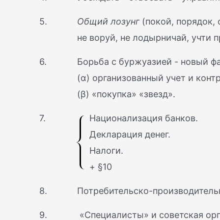
5.
Общий лозунг
(покой, порядок, 
не воруй, не лодырничай, учти 
6.
Борьба с буржуазией - новый ф
(α) организованный учет и конт
(β) «покупка» «звезд».
7.
Национализация банков.
Декларация денег.
Налоги.
+ §10
8.
Потребительско-производитель
9.
«Специалисты» и советская орг