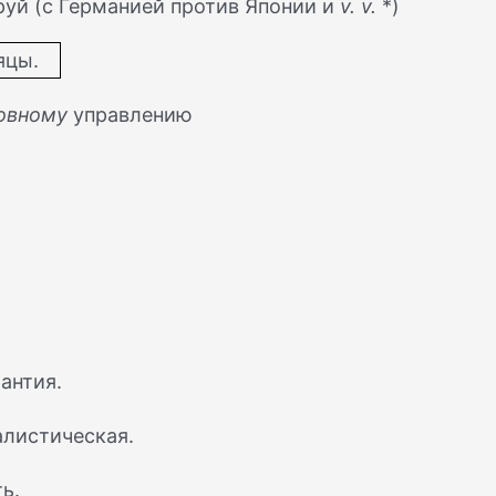
уй (с Германией против Японии и
v. v.
*)
яцы.
овному
управлению
антия.
алистическая.
ь.