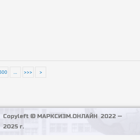
600
…
>>>
>
Copyleft © МАРКСИЗМ.ОНЛАЙН 2022 —
2025 г.
PHP Code Snippets
Powered By :
XYZScripts.com