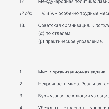
17.
Международная политика: лавир
17 bis:
lV. и V. - особенно трудные мес
18.
Советская организация. К
погол
(α) по отделам
(β) практическое управление.
1.
Мир и организационная задача.
2.
Непрочность мира. Реальная гар
3.
Буржуазная революция vs соци
4.
Убеждать - отвоевать - управлят