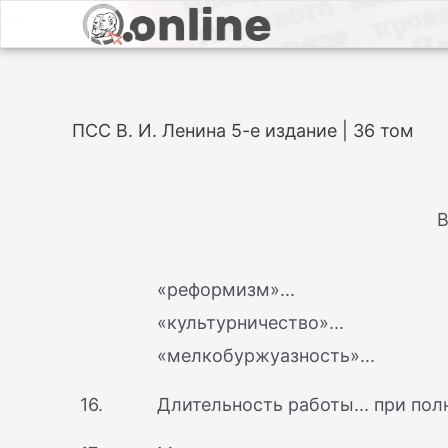
ПСС В. И. Ленина 5-е издание | 36 том
В
«реформизм»...
«культурничество»...
«мелкобуржуазность»...
16.
Длительность работы... при по