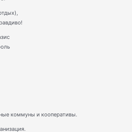
отдых),
правдиво!
азис
роль
ные коммуны и кооперативы.
анизация.