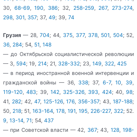
30,
68-69
,
190
,
386
; 32,
258-259
,
267
,
273-274
,
298
,
301
,
357
; 37,
49
; 39,
74
Грузия
— 28,
704
; 44,
375
,
377
,
378
,
501
,
504
; 52,
36
,
284
; 54,
51
,
148
— до Октябрьской социалистической революции
— 3,
594
; 19,
214
; 21,
328-332
; 23,
149
,
322
,
425
— в период иностранной военной интервенции и
гражданской войны — 36,
338
; 37,
6-7
,
10
,
39
,
119-120
,
483
; 39,
142
,
325-326
,
393
,
424
; 40,
98
;
41,
282
; 42,
47
,
125-126
,
176
,
356-357
; 43,
187-188
;
50,
218
; 51,
163-164
,
178
,
191
,
195
,
226-227
,
322
; 52.
9
,
13-14
,
71
; 54,
437
— при Советской власти — 42,
367
; 43,
128
,
198-