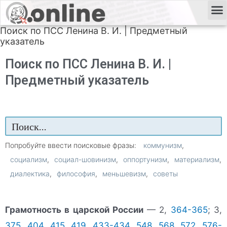
Поиск по ПСС Ленина В. И. | Предметный
указатель
Поиск по ПСС Ленина В. И. |
Предметный указатель
Попробуйте ввести поисковые фразы:
коммунизм
социализм
социал-шовинизм
оппортунизм
материализм
диалектика
философия
меньшевизм
советы
Грамотность в царской России
— 2,
364-365
; 3,
375
,
404
,
415
,
419
,
433-434
,
548
,
568
,
572
,
576-