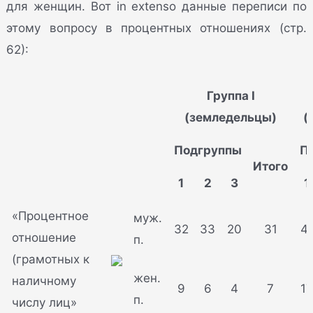
для женщин. Вот in extenso данные переписи по
этому вопросу в процентных отношениях (стр.
62):
Группа I
(земледельцы)
(
Подгруппы
П
Итого
1
2
3
1
«Процентное
муж.
32
33
20
31
4
отношение
п.
(грамотных к
жен.
наличному
9
6
4
7
1
п.
числу лиц»