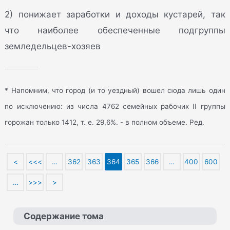
2) понижает заработки и доходы кустарей, так
что наиболее обеспеченные подгруппы
земледельцев-хозяев
* Напомним, что город (и то уездный) вошел сюда лишь один
по исключению: из числа 4762 семейных рабочих II группы
горожан только 1412, т. е. 29,6%. - в полном объеме. Ред.
<
<<<
…
362
363
364
365
366
…
400
600
…
>>>
>
Содержание тома