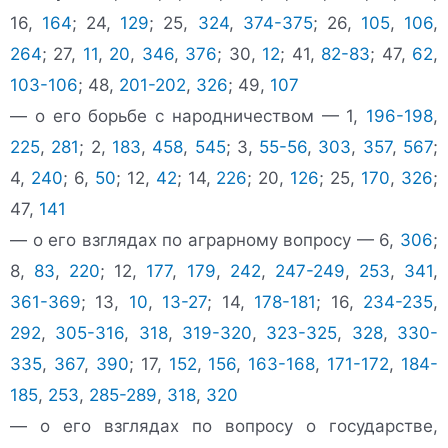
16,
164
; 24,
129
; 25,
324
,
374-375
; 26,
105
,
106
,
264
; 27,
11
,
20
,
346
,
376
; 30,
12
; 41,
82-83
; 47,
62
,
103-106
; 48,
201-202
,
326
; 49,
107
— о его борьбе с народничеством — 1,
196-198
,
225
,
281
; 2,
183
,
458
,
545
; 3,
55-56
,
303
,
357
,
567
;
4,
240
; 6,
50
; 12,
42
; 14,
226
; 20,
126
; 25,
170
,
326
;
47,
141
— о его взглядах по аграрному вопросу — 6,
306
;
8,
83
,
220
; 12,
177
,
179
,
242
,
247-249
,
253
,
341
,
361-369
; 13,
10
,
13-27
; 14,
178-181
; 16,
234-235
,
292
,
305-316
,
318
,
319-320
,
323-325
,
328
,
330-
335
,
367
,
390
; 17,
152
,
156
,
163-168
,
171-172
,
184-
185
,
253
,
285-289
,
318
,
320
— о его взглядах по вопросу о государстве,