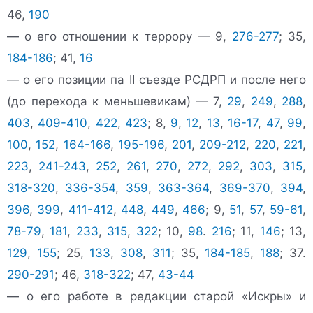
46,
190
— о его отношении к террору — 9,
276-277
; 35,
184-186
; 41,
16
— о его позиции па II съезде РСДРП и после него
(до перехода к меньшевикам) — 7,
29
,
249
,
288
,
403
,
409-410
,
422
,
423
; 8,
9
,
12
,
13
,
16-17
,
47
,
99
,
100
,
152
,
164-166
,
195-196
,
201
,
209-212
,
220
,
221
,
223
,
241-243
,
252
,
261
,
270
,
272
,
292
,
303
,
315
,
318-320
,
336-354
,
359
,
363-364
,
369-370
,
394
,
396
,
399
,
411-412
,
448
,
449
,
466
; 9,
51
,
57
,
59-61
,
78-79
,
181
,
233
,
315
,
322
; 10,
98
.
216
; 11,
146
; 13,
129
,
155
; 25,
133
,
308
,
311
; 35,
184-185
,
188
; 37.
290-291
; 46,
318-322
; 47,
43-44
— о его работе в редакции старой «Искры» и