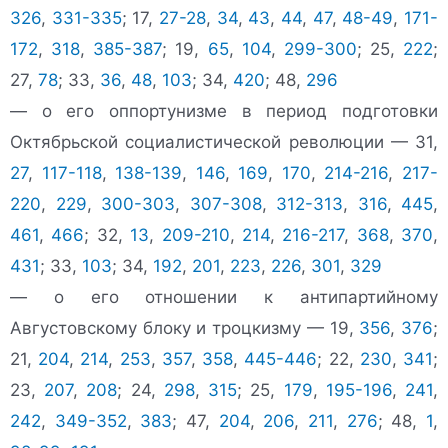
326
,
331-335
; 17,
27-28
,
34
,
43
,
44
,
47
,
48-49
,
171-
172
,
318
,
385-387
; 19,
65
,
104
,
299-300
; 25,
222
;
27,
78
; 33,
36
,
48
,
103
; 34,
420
; 48,
296
— о его оппортунизме в период подготовки
Октябрьской социалистической революции — 31,
27
,
117-118
,
138-139
,
146
,
169
,
170
,
214-216
,
217-
220
,
229
,
300-303
,
307-308
,
312-313
,
316
,
445
,
461
,
466
; 32,
13
,
209-210
,
214
,
216-217
,
368
,
370
,
431
; 33,
103
; 34,
192
,
201
,
223
,
226
,
301
,
329
— о его отношении к антипартийному
Августовскому блоку и троцкизму — 19,
356
,
376
;
21,
204
,
214
,
253
,
357
,
358
,
445-446
; 22,
230
,
341
;
23,
207
,
208
; 24,
298
,
315
; 25,
179
,
195-196
,
241
,
242
,
349-352
,
383
; 47,
204
,
206
,
211
,
276
; 48,
1
,