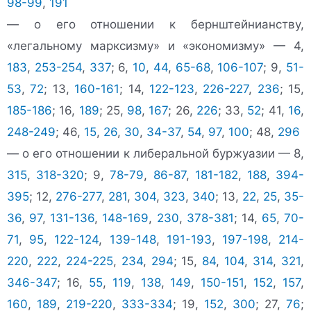
98-99
,
191
— о его отношении к бернштейнианству,
«легальному марксизму» и «экономизму» — 4,
183
,
253-254
,
337
; 6,
10
,
44
,
65-68
,
106-107
; 9,
51-
53
,
72
; 13,
160-161
; 14,
122-123
,
226-227
,
236
; 15,
185-186
; 16,
189
; 25,
98
,
167
; 26,
226
; 33,
52
; 41,
16
,
248-249
; 46,
15
,
26
,
30
,
34-37
,
54
,
97
,
100
; 48,
296
— о его отношении к либеральной буржуазии — 8,
315
,
318-320
; 9,
78-79
,
86-87
,
181-182
,
188
,
394-
395
; 12,
276-277
,
281
,
304
,
323
,
340
; 13,
22
,
25
,
35-
36
,
97
,
131-136
,
148-169
,
230
,
378-381
; 14,
65
,
70-
71
,
95
,
122-124
,
139-148
,
191-193
,
197-198
,
214-
220
,
222
,
224-225
,
234
,
294
; 15,
84
,
104
,
314
,
321
,
346-347
; 16,
55
,
119
,
138
,
149
,
150-151
,
152
,
157
,
160
,
189
,
219-220
,
333-334
; 19,
152
,
300
; 27,
76
;