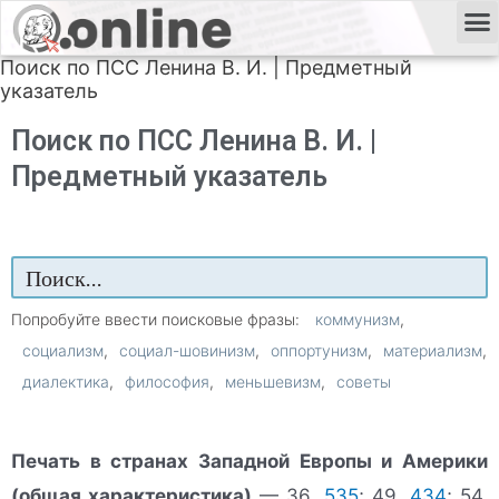
Поиск по ПСС Ленина В. И. | Предметный
указатель
Поиск по ПСС Ленина В. И. |
Предметный указатель
Попробуйте ввести поисковые фразы:
коммунизм
социализм
социал-шовинизм
оппортунизм
материализм
диалектика
философия
меньшевизм
советы
Печать в странах Западной Европы и Америки
(общая характеристика)
— 36,
535
; 49,
434
; 54,