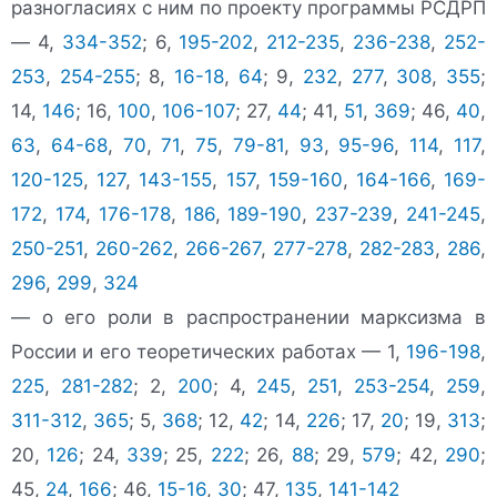
разногласиях с ним по проекту программы РСДРП
— 4,
334-352
; 6,
195-202
,
212-235
,
236-238
,
252-
253
,
254-255
; 8,
16-18
,
64
; 9,
232
,
277
,
308
,
355
;
14,
146
; 16,
100
,
106-107
; 27,
44
; 41,
51
,
369
; 46,
40
,
63
,
64-68
,
70
,
71
,
75
,
79-81
,
93
,
95-96
,
114
,
117
,
120-125
,
127
,
143-155
,
157
,
159-160
,
164-166
,
169-
172
,
174
,
176-178
,
186
,
189-190
,
237-239
,
241-245
,
250-251
,
260-262
,
266-267
,
277-278
,
282-283
,
286
,
296
,
299
,
324
— о его роли в распространении марксизма в
России и его теоретических работах — 1,
196-198
,
225
,
281-282
; 2,
200
; 4,
245
,
251
,
253-254
,
259
,
311-312
,
365
; 5,
368
; 12,
42
; 14,
226
; 17,
20
; 19,
313
;
20,
126
; 24,
339
; 25,
222
; 26,
88
; 29,
579
; 42,
290
;
45,
24
,
166
; 46,
15-16
,
30
; 47,
135
,
141-142