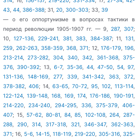
314
; 16,
156-157
,
219-220
,
331-334
; 17,
27-34
,
42-
43
,
44
,
386-388
; 31,
20
,
300-303
; 33,
39
— о его оппортунизме в вопросах тактики в
период революции 1905-1907 гг. — 9,
287
,
307
;
10,
127-136
,
229-241
,
381
,
383
,
384-387
; 11,
131
,
259
,
262-263
,
358-359
,
368
,
371
; 12,
176-179
,
196
,
213-214
,
273-282
,
304
,
340
,
342
,
361-368
,
375-
376
,
390-392
; 13,
6-7
,
35-36
,
44
,
47-50
,
54
,
97
,
131-136
,
148-169
,
277
,
339
,
341-342
,
363
,
372
,
378-382
,
406
; 14,
63-65
,
70-72
,
95
,
102
,
113-114
,
122-124
,
139-148
,
168
,
169
,
174
,
176-186
,
190-191
,
214-220
,
234-240
,
294-295
,
336
,
375-379
,
406-
407
; 15,
57-62
,
80-81
,
84
,
85
,
102-108
,
264
,
287-
288
,
290
,
314
,
317-318
,
321
,
346-347
,
362-363
,
371
; 16,
5-6
,
14-15
,
118-119
,
219-220
,
305-316
,
325-