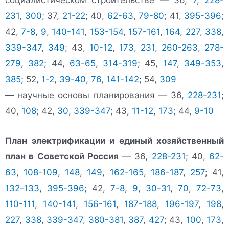
социалистическом строительстве — 36,
7
,
228-
231
,
300
; 37,
21-22
; 40,
62-63
,
79-80
; 41,
395-396
;
42,
7-8
,
9
,
140-141
,
153-154
,
157-161
,
164
,
227
,
338
,
339-347
,
349
; 43,
10-12
,
173
,
231
,
260-263
,
278-
279
,
382
; 44,
63-65
,
314-319
; 45,
147
,
349-353
,
385
; 52,
1-2
,
39-40
,
76
,
141-142
; 54,
309
— научные основы планирования — 36,
228-231
;
40,
108
; 42,
30
,
339-347
; 43,
11-12
,
173
; 44,
9-10
План электрификации и единый хозяйственный
план в Советской Россия
— 36,
228-231
; 40,
62-
63
,
108-109
,
148
,
149
,
162-165
,
186-187
,
257
; 41,
132-133
,
395-396
; 42,
7-8
,
9
,
30-31
,
70
,
72-73
,
110-111
,
140-141
,
156-161
,
187-188
,
196-197
,
198
,
227
,
338
,
339-347
,
380-381
,
387
,
427
; 43,
100
,
173
,