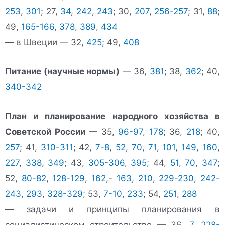
253
,
301
; 27,
34
,
242
,
243
; 30,
207
,
256-257
; 31,
88
;
49,
165-166
,
378
,
389
,
434
— в Швеции — 32,
425
; 49,
408
Питание (научные нормы)
— 36,
381
; 38,
362
; 40,
340-342
План и планирование народного хозяйства в
Советской России
— 35,
96-97
,
178
; 36,
218
; 40,
257
; 41,
310-311
; 42,
7-8
,
52
,
70
,
71
,
101
,
149
,
160
,
227
,
338
,
349
; 43,
305-306
,
395
; 44,
51
,
70
,
347
;
52,
80-82
,
128-129
,
162
,-
163
,
210
,
229-230
,
242-
243
,
293
,
328-329
; 53,
7-10
,
233
; 54,
251
,
288
— задачи и принципы планирования в