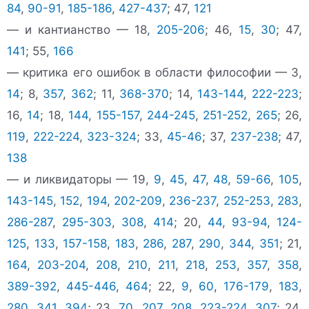
84
,
90-91
,
185-186
,
427-437
; 47,
121
— и кантианство — 18,
205-206
; 46,
15
,
30
; 47,
141
; 55,
166
— критика его ошибок в области философии — 3,
14
; 8,
357
,
362
; 11,
368-370
; 14,
143-144
,
222-223
;
16,
14
; 18,
144
,
155-157
,
244-245
,
251-252
,
265
; 26,
119
,
222-224
,
323-324
; 33,
45-46
; 37,
237-238
; 47,
138
— и ликвидаторы — 19,
9
,
45
,
47
,
48
,
59-66
,
105
,
143-145
,
152
,
194
,
202-209
,
236-237
,
252-253
,
283
,
286-287
,
295-303
,
308
,
414
; 20,
44
,
93-94
,
124-
125
,
133
,
157-158
,
183
,
286
,
287
,
290
,
344
,
351
; 21,
164
,
203-204
,
208
,
210
,
211
,
218
,
253
,
357
,
358
,
389-392
,
445-446
,
464
; 22,
9
,
60
,
176-179
,
183
,
280
,
341
,
394
; 23,
70
,
207
,
208
,
223-224
,
307
; 24,