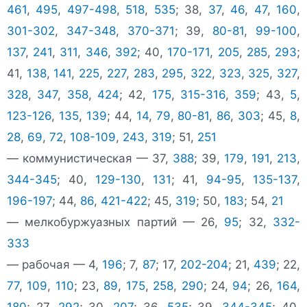
461
,
495
,
497-498
,
518
,
535
; 38,
37
,
46
,
47
,
160
,
301-302
,
347-348
,
370-371
; 39,
80-81
,
99-100
,
137
,
241
,
311
,
346
,
392
; 40,
170-171
,
205
,
285
,
293
;
41,
138
,
141
,
225
,
227
,
283
,
295
,
322
,
323
,
325
,
327
,
328
,
347
,
358
,
424
; 42,
175
,
315-316
,
359
; 43,
5
,
123-126
,
135
,
139
; 44,
14
,
79
,
80-81
,
86
,
303
; 45,
8
,
28
,
69
,
72
,
108-109
,
243
,
319
; 51,
251
— коммунистическая — 37,
388
; 39,
179
,
191
,
213
,
344-345
; 40,
129-130
,
131
; 41,
94-95
,
135-137
,
196-197
; 44,
86
,
421-422
; 45,
319
; 50,
183
; 54,
21
— мелкобуржуазных партий — 26,
95
; 32,
332-
333
— рабочая — 4,
196
; 7,
87
; 17,
202-204
; 21,
439
; 22,
77
,
109
,
110
; 23,
89
,
175
,
258
,
290
; 24,
94
; 26,
164
,
180
; 27,
292
; 30,
207
; 36,
535
; 39,
344-345
; 40,