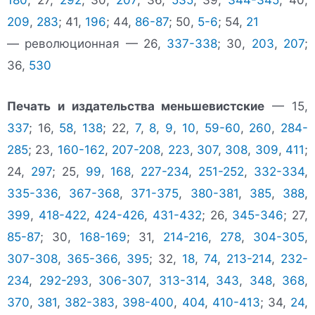
209
,
283
; 41,
196
; 44,
86-87
; 50,
5-6
; 54,
21
— революционная — 26,
337-338
; 30,
203
,
207
;
36,
530
Печать и издательства меньшевистские
— 15,
337
; 16,
58
,
138
; 22,
7
,
8
,
9
,
10
,
59-60
,
260
,
284-
285
; 23,
160-162
,
207-208
,
223
,
307
,
308
,
309
,
411
;
24,
297
; 25,
99
,
168
,
227-234
,
251-252
,
332-334
,
335-336
,
367-368
,
371-375
,
380-381
,
385
,
388
,
399
,
418-422
,
424-426
,
431-432
; 26,
345-346
; 27,
85-87
; 30,
168-169
; 31,
214-216
,
278
,
304-305
,
307-308
,
365-366
,
395
; 32,
18
,
74
,
213-214
,
232-
234
,
292-293
,
306-307
,
313-314
,
343
,
348
,
368
,
370
,
381
,
382-383
,
398-400
,
404
,
410-413
; 34,
24
,