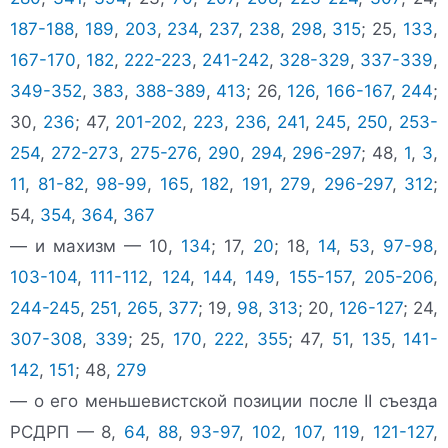
187-188
,
189
,
203
,
234
,
237
,
238
,
298
,
315
; 25,
133
,
167-170
,
182
,
222-223
,
241-242
,
328-329
,
337-339
,
349-352
,
383
,
388-389
,
413
; 26,
126
,
166-167
,
244
;
30,
236
; 47,
201-202
,
223
,
236
,
241
,
245
,
250
,
253-
254
,
272-273
,
275-276
,
290
,
294
,
296-297
; 48,
1
,
3
,
11
,
81-82
,
98-99
,
165
,
182
,
191
,
279
,
296-297
,
312
;
54,
354
,
364
,
367
— и махизм — 10,
134
; 17,
20
; 18,
14
,
53
,
97-98
,
103-104
,
111-112
,
124
,
144
,
149
,
155-157
,
205-206
,
244-245
,
251
,
265
,
377
; 19,
98
,
313
; 20,
126-127
; 24,
307-308
,
339
; 25,
170
,
222
,
355
; 47,
51
,
135
,
141-
142
,
151
; 48,
279
— о его меньшевистской позиции после II съезда
РСДРП — 8,
64
,
88
,
93-97
,
102
,
107
,
119
,
121-127
,