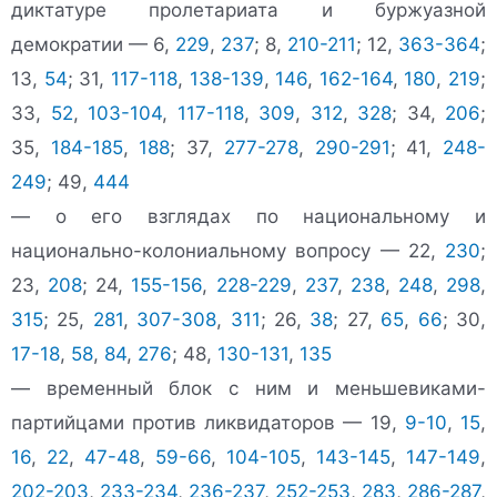
диктатуре пролетариата и буржуазной
демократии — 6,
229
,
237
; 8,
210-211
; 12,
363-364
;
13,
54
; 31,
117-118
,
138-139
,
146
,
162-164
,
180
,
219
;
33,
52
,
103-104
,
117-118
,
309
,
312
,
328
; 34,
206
;
35,
184-185
,
188
; 37,
277-278
,
290-291
; 41,
248-
249
; 49,
444
— о его взглядах по национальному и
национально-колониальному вопросу — 22,
230
;
23,
208
; 24,
155-156
,
228-229
,
237
,
238
,
248
,
298
,
315
; 25,
281
,
307-308
,
311
; 26,
38
; 27,
65
,
66
; 30,
17-18
,
58
,
84
,
276
; 48,
130-131
,
135
— временный блок с ним и меньшевиками-
партийцами против ликвидаторов — 19,
9-10
,
15
,
16
,
22
,
47-48
,
59-66
,
104-105
,
143-145
,
147-149
,
202-203
,
233-234
,
236-237
,
252-253
,
283
,
286-287
,