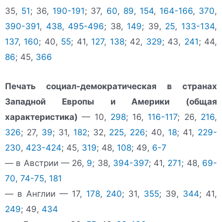
35,
51
; 36,
190-191
; 37,
60
,
89
,
154
,
164-166
,
370
,
390-391
,
438
,
495-496
; 38,
149
; 39,
25
,
133-134
,
137
,
160
; 40,
55
; 41,
127
,
138
; 42,
329
; 43,
241
; 44,
86
; 45,
366
Печать социал-демократическая в странах
Западной Европы и Америки (общая
характеристика)
— 10,
298
; 16,
116-117
; 26,
216
,
326
; 27,
39
; 31,
182
; 32,
225
,
226
; 40,
18
; 41,
229-
230
,
423-424
; 45,
319
; 48,
108
; 49,
6-7
— в Австрии — 26,
9
; 38,
394-397
; 41,
271
; 48,
69-
70
,
74-75
,
181
— в Англии — 17,
178
,
240
; 31,
355
; 39,
344
; 41,
249
; 49,
434