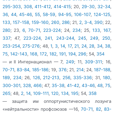
295-303
,
308
,
411-412
,
414-415
; 20,
29-30
,
32-34
,
36
,
44
,
45-46
,
55
,
58-59
,
94-95
,
106-107
,
124-125
,
133
,
157-158
,
159-160
,
260
,
286
; 21,
2
,
3-4
,
390
; 22,
280
; 23,
6
,
70-71
,
223-224
; 24,
234
; 25,
133
,
167
,
337
; 47,
223-224
,
241
,
243-244
,
245
,
249
,
250
,
253-254
,
275-276
; 48,
1
,
3
,
14
,
17
,
21
,
24
,
28
,
34
,
38
,
75
,
142-143
,
168
,
172
,
182
,
191
,
194
,
296
; 54,
354
— и II Интернационал — 7,
249
; 11,
309-311
; 16,
70-71
,
83-84
,
185-186
; 19,
376
; 21,
214
; 24,
187-188
,
189
,
234
; 26,
126
,
212-213
,
256
,
335-336
; 31,
180
,
300-301
,
328
,
466
; 47,
35-38
,
41-42
,
43-46
,
48
,
75
,
265
; 48,
2
,
14
,
109-111
,
120
,
134
,
195
; 54,
358
— защита им оппортунистического лозунга
«нейтральности» профсоюзов —16,
70-71
,
82
,
83-