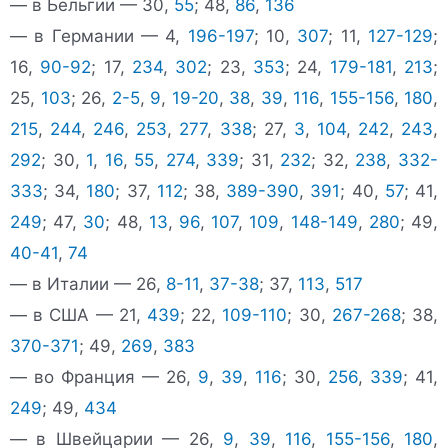
— в Бельгии — 30,
55
; 48,
86
,
136
— в Германии — 4,
196-197
; 10,
307
; 11,
127-129
;
16,
90-92
; 17,
234
,
302
; 23,
353
; 24,
179-181
,
213
;
25,
103
; 26,
2-5
,
9
,
19-20
,
38
,
39
,
116
,
155-156
,
180
,
215
,
244
,
246
,
253
,
277
,
338
; 27,
3
,
104
,
242
,
243
,
292
; 30,
1
,
16
,
55
,
274
,
339
; 31,
232
; 32,
238
,
332-
333
; 34,
180
; 37,
112
; 38,
389-390
,
391
; 40,
57
; 41,
249
; 47,
30
; 48,
13
,
96
,
107
,
109
,
148-149
,
280
; 49,
40-41
,
74
— в Италии — 26,
8-11
,
37-38
; 37,
113
,
517
— в США — 21,
439
; 22,
109-110
; 30,
267-268
; 38,
370-371
; 49,
269
,
383
— во Франция — 26,
9
,
39
,
116
; 30,
256
,
339
; 41,
249
; 49,
434
— в Швейцарии — 26,
9
,
39
,
116
,
155-156
,
180
,