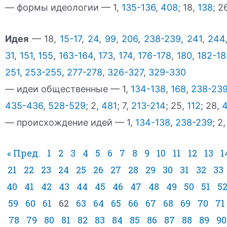
— формы идеологии — 1,
135-136
,
408
; 18,
138
; 2
Идея
— 18,
15-17
,
24
,
99
,
206
,
238-239
,
241
,
244
31
,
151
,
155
,
163-164
,
173
,
174
,
176-178
,
180
,
182-18
251
,
253-255
,
277-278
,
326-327
,
329-330
— идеи общественные — 1,
134-138
,
168
,
238-23
435-436
,
528-529
; 2,
481
; 7,
213-214
; 25,
112
; 28,
— происхождение идей — 1,
134-138
,
238-239
; 2
« Пред.
1
2
3
4
5
6
7
8
9
10
11
12
13
1
21
22
23
24
25
26
27
28
29
30
31
32
33
40
41
42
43
44
45
46
47
48
49
50
51
5
59
60
61
62
63
64
65
66
67
68
69
70
71
78
79
80
81
82
83
84
85
86
87
88
89
90