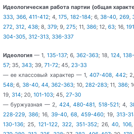
Идеологическая работа партии (общая характ
333
,
366
,
411-412
; 4,
175
,
182-184
; 6,
38-40
,
269
,
272
,
312
,
438
; 8,
379
; 9,
275
; 11,
386
; 12,
63
; 16,
19
304-305
,
312-313
,
336-337
Идеология
— 1,
135-137
; 6,
362-363
; 18,
124
,
138
57
; 35,
343
; 39,
71-72
; 45,
23-33
— ее классовый характер — 1,
407-408
,
442
; 2
548
; 6,
38-40
,
44
,
362-363
; 10,
282-283
; 11,
386
; 
19,
314
; 20,
101-103
; 45,
27-30
— буржуазная — 2,
424
,
480-481
,
518-521
; 4,
3
228-229
,
386
; 16,
39-40
,
68
,
459-460
; 19,
313-3
130-136
; 25,
121-122
,
322
,
351-352
; 26,
40
,
106