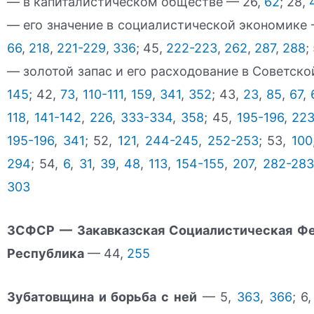
— в капиталистическом обществе — 26,
62
; 28,
— его значение в социалистической экономике
66
,
218
,
221-229
,
336
; 45,
222-223
,
262
,
287
,
288
;
— золотой запас и его расходование в Советско
145
; 42,
73
,
110-111
,
159
,
341
,
352
; 43,
23
,
85
,
67
,
118
,
141-142
,
226
,
333-334
,
358
; 45,
195-196
,
22
195-196
,
341
; 52,
121
,
244-245
,
252-253
; 53,
100
294
; 54,
6
,
31
,
39
,
48
,
113
,
154-155
,
207
,
282-283
303
ЗСФСР — Закавказская Социалистическая Фе
Республика
— 44,
255
Зубатовщина и борьба с ней
— 5,
363
,
366
; 6