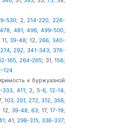
,
346
; 31,
393
; 33,
75
; 39,
29-530
; 2,
214-220
,
226-
478
,
481
,
496
,
499-500
,
; 11,
39-48
; 12,
266
,
340-
-274
,
292
,
341-343
,
376-
62-165
,
264-265
; 31,
156
;
2-124
миримость к буржуазной
-333
,
411
; 2,
5-6
,
12-14
,
7,
103
,
201
,
272
,
312
,
356
,
; 12,
39-48
,
63
; 17,
17-19
;
41
; 41,
298-315
,
336-337
;