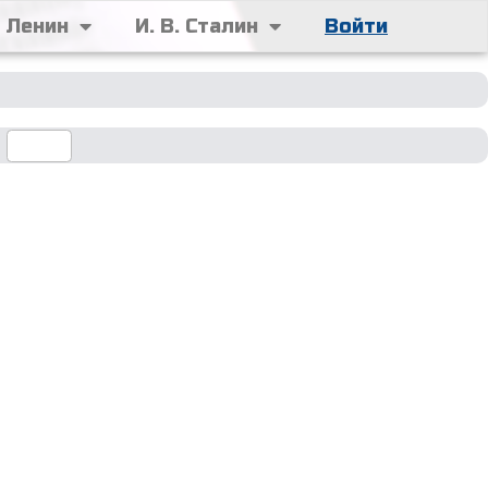
. Ленин
И. В. Сталин
Войти