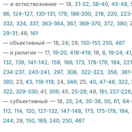
— и естествознание — 18,
21-22
,
38-40
,
45-48
,
96
,
124-127
,
130-131
,
179
,
186-200
,
218
,
220
,
223
332
,
334
,
337
,
363-364
,
367
,
369-370
,
372
,
380
; 
29-31
; 48,
161
— объективный — 18,
24
; 29,
150-151
,
250
,
467
— и религия — 17,
19-20
,
416-419
; 18,
6
,
19-24
,
41
132
,
139
,
141-142
,
159
,
166
,
173
,
178-179
,
184
,
22
234-237
,
240-241
,
297
,
308
,
322-323
,
356
,
361
380
; 23,
43
,
118-119
; 24,
346
; 25,
40
,
47-48
,
322
,
322
,
329-330
; 41,
309
; 45,
25-28
; 48,
161
,
227-228
— субъективный — 18,
20
,
24
,
35-38
,
50
,
61
,
64-
112
,
114
,
120
,
127-132
,
147-148
,
173
,
175-178
,
184
,
244
; 29,
150
,
189
,
240
,
250
,
467