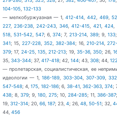
279-280
,
313
,
325
,
328
; 27,
382
,
406-407
; 30,
178
104-105
,
132-133
— мелкобуржуазная — 1,
412-414
,
442
,
469
,
5
227
,
236-238
,
242-243
,
346
,
412-415
,
421
,
424
,
518
,
531-542
,
547
; 6,
374
; 7,
213-214
,
389
; 9,
133
341
; 15,
227-228
,
352
,
382-384
; 16,
210-214
,
272
379
; 17,
24-25
,
135
,
212-213
; 19,
35-36
,
350
; 26,
1
35,
343-344
; 37,
417-418
; 42,
144
; 43,
308
; 44,
12
— пролетарская, социалистическая, ее непри
идеологии — 1,
186-189
,
303-304
,
307-309
,
332
547-548
; 4,
175
,
182-186
; 6,
38-41
,
362-363
,
374
; 
438
; 8,
379
; 9,
180
,
275
; 10,
284-285
; 11,
386-387
19,
312-314
; 20,
66
,
187
; 23,
4
; 26,
48
,
50-51
; 32,
4
44,
456