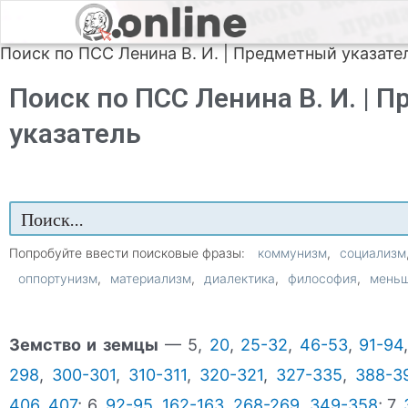
Поиск по ПСС Ленина В. И. | Предметный указате
Поиск по ПСС Ленина В. И. | 
указатель
Попробуйте ввести поисковые фразы:
коммунизм
социализм
оппортунизм
материализм
диалектика
философия
мень
Земство и земцы
— 5,
20
,
25-32
,
46-53
,
91-94
298
,
300-301
,
310-311
,
320-321
,
327-335
,
388-3
406
,
407
; 6,
92-95
,
162-163
,
268-269
,
349-358
; 7,