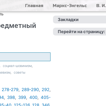
Главная
Маркс-Энгельс
В. И
ль
Закладки
Предметный
Перейти на страницу:
социал-шовинизм
шевизм
советы
,
278-279
,
289-290
,
292
,
94
,
398
,
399
,
400
,
405-
35-40
,
125-126
,
128
,
346
,