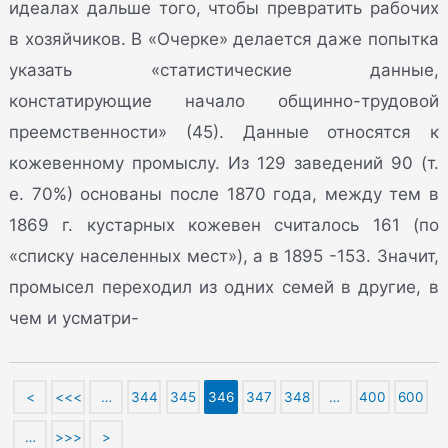
идеалах дальше того, чтобы превратить рабочих
в хозяйчиков. В «Очерке» делается даже попытка
указать «статистические данные,
констатирующие начало общинно-трудовой
преемственности» (45). Данные относятся к
кожевенному промыслу. Из 129 заведений 90 (т.
е. 70%) основаны после 1870 года, между тем в
1869 г. кустарных кожевен считалось 161 (по
«списку населенных мест»), а в 1895 -153. Значит,
промысел переходил из одних семей в другие, в
чем и усматри-
<
<<<
…
344
345
346
347
348
…
400
600
…
>>>
>