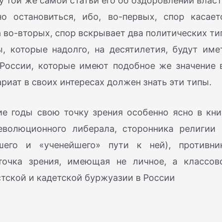
у той же самой статьи его об оздоровлении власт
о остановиться, ибо, во-первых, спор касает
 во-вторых, спор вскрывает два политических ти
, которые надолго, на десятилетия, будут име
 России, которые имеют подобное же значение 
риат в своих интересах должен знать эти типы.
ие годы свою точку зрения особенно ясно в кни
еволюционного либерала, сторонника религии 
шего и «ученейшего» пути к ней), противни
 точка зрения, имеющая не личное, а классов
стской и кадетской буржуазии в России