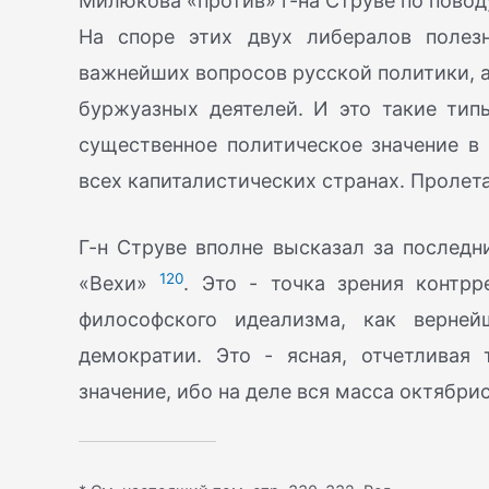
Милюкова «против» г-на Струве по повод
На споре этих двух либералов полезн
важнейших вопросов русской политики, а
буржуазных деятелей. И это такие типы
существенное политическое значение в
всех капиталистических странах. Пролета
Г-н Струве вполне высказал за последн
120
«Вехи»
. Это - точка зрения контрр
философского идеализма, как верней
демократии. Это - ясная, отчетливая
значение, ибо на деле вся масса октябри