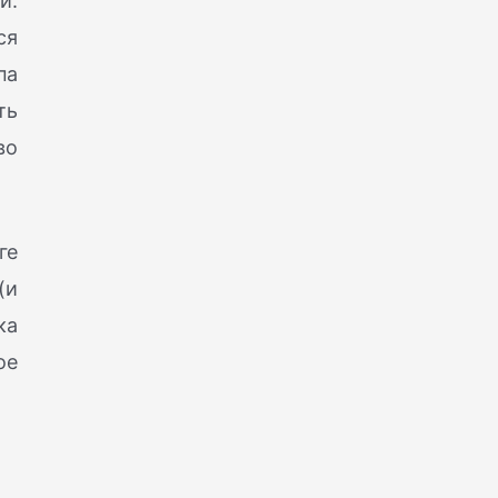
и.
ся
па
ть
во
ге
(и
ка
ое