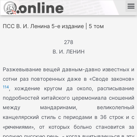
ПСС В. И. Ленина 5-е издание | 5 том
278
В. И. ЛЕНИН
Разжевывание вещей давным-давно известных и
сотни раз повторенных даже в «Своде законов»
114
, хождение кругом да около, расписывание
подробностей китайского церемониала сношений
между мандаринами, великолепный
канцелярский стиль с периодами в 36 строк и с
«речениями»
, от которых больно становится за
родную русскую речь, - когда вчитываешься в эту