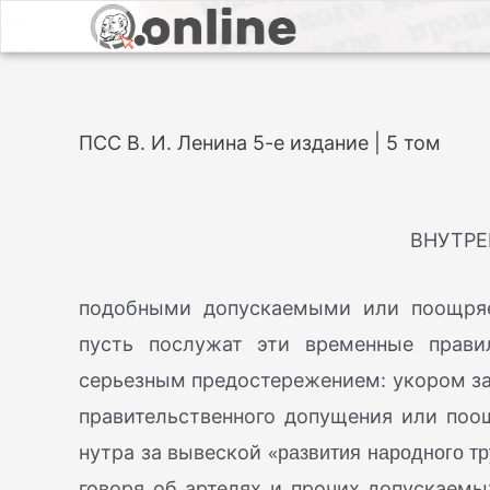
ПСС В. И. Ленина 5-е издание | 5 том
ВНУТРЕ
подобными допускаемыми или поощряе
пусть послужат эти временные прав
серьезным предостережением: укором за 
правительственного допущения или поощ
«развития народного т
нутра за вывеской
говоря об артелях и прочих допускаемы