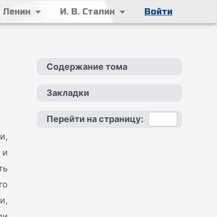
. Ленин
И. В. Сталин
Войти
Содержание тома
Закладки
Перейти на страницу:
и,
 и
ть
го
и,
ли