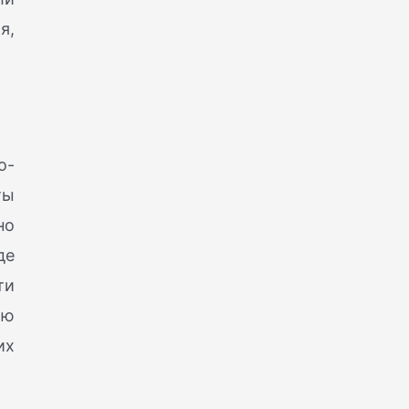
я,
о-
ты
но
де
ти
ью
их