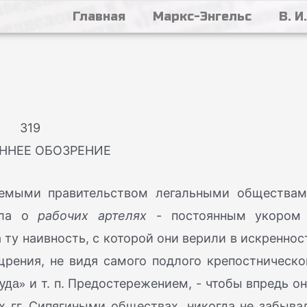
Главная
Маркс-Энгельс
В. И
319
ННЕЕ ОБОЗРЕНИЕ
мыми правительством легальными обществам
ила о
рабочих артелях
- постоянным укором
ту наивность, с которой они верили в искреннос
рения, не видя самого подлого крепостническо
руда»
и т. п. Предостережением, - чтобы впредь он
х гг. Сипягиными обществах, никогда не забыва