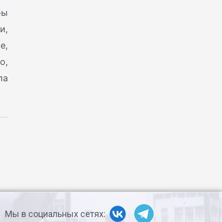
бы
и,
е,
о,
ла
Мы в социальных сетях: