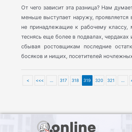
От чего зависит эта разница? Нам думает
меньше выступает наружу, проявляется в
не принадлежащие к рабочему классу, 
теснясь еще более в подвалах, чердаках
сбывая ростовщикам последние остатк
босяков и нищих, посетителей ночлежны
<
<<<
…
317
318
319
320
321
…