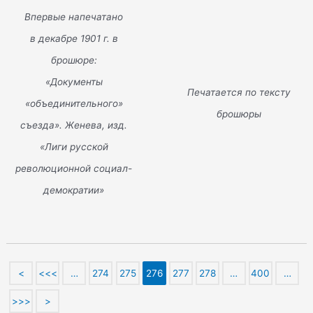
Впервые напечатано
в декабре 1901 г. в
брошюре:
«Документы
Печатается по тексту
«объединительного»
брошюры
съезда». Женева, изд.
«Лиги русской
революционной социал-
демократии»
<
<<<
…
274
275
276
277
278
…
400
…
>>>
>