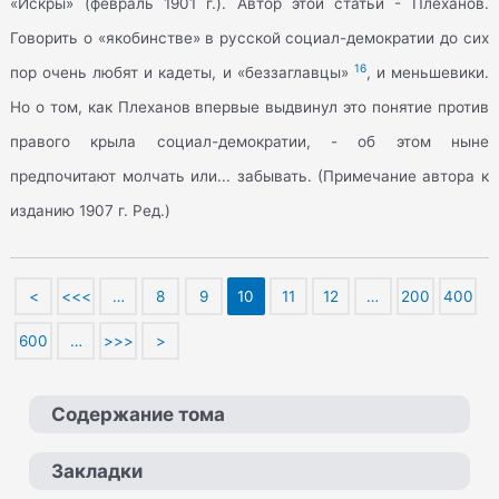
«Искры» (февраль 1901 г.). Автор этой статьи - Плеханов.
Говорить о «якобинстве» в русской социал-демократии до сих
16
пор очень любят и кадеты, и «беззаглавцы»
, и меньшевики.
Но о том, как Плеханов впервые выдвинул это понятие против
правого крыла социал-демократии, - об этом ныне
предпочитают молчать или... забывать. (Примечание автора к
изданию 1907 г. Ред.)
<
<<<
…
8
9
10
11
12
…
200
400
600
…
>>>
>
Содержание тома
Закладки