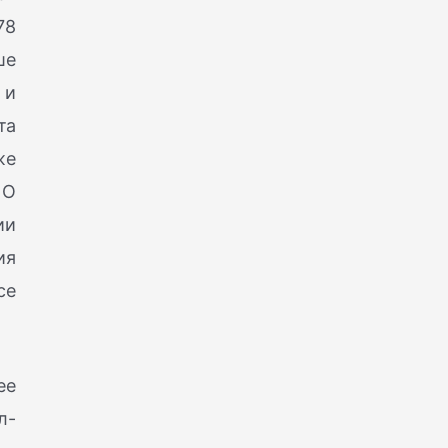
78
ше
 и
та
же
 О
ии
ия
се
ее
л-