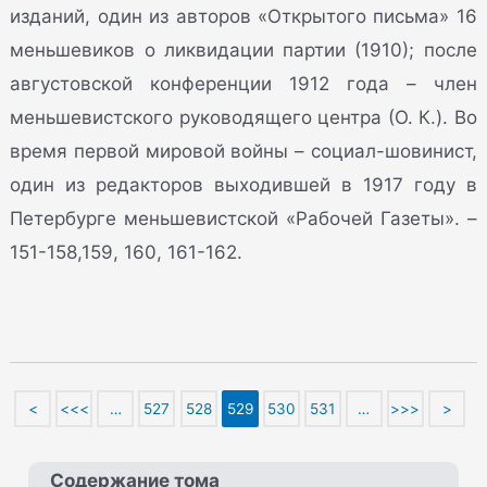
изданий, один из авторов «Открытого письма» 16
меньшевиков о ликвидации партии (1910); после
августовской конференции 1912 года – член
меньшевистского руководящего центра (О. К.). Во
время первой мировой войны – социал-шовинист,
один из редакторов выходившей в 1917 году в
Петербурге меньшевистской «Рабочей Газеты». –
151-158,159, 160, 161-162.
<
<<<
…
527
528
529
530
531
…
>>>
>
Содержание тома