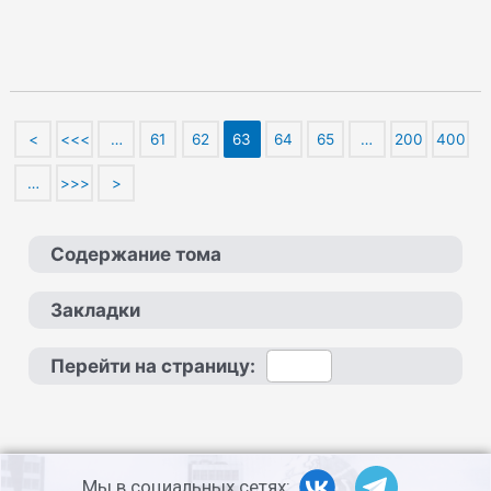
<
<<<
…
61
62
63
64
65
…
200
400
…
>>>
>
Содержание тома
Закладки
Перейти на страницу:
Мы в социальных сетях: