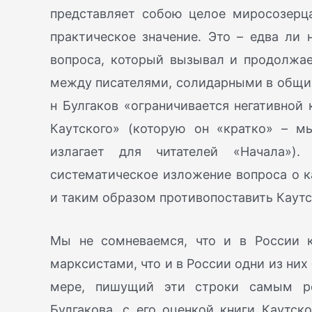
представляет собою целое миросозерца
практическое значение. Это – едва ли 
вопроса, который вызывал и продолжае
между писателями, солидарными в общих
н Булгаков «ограничивается негативной
Каутского» (которую он «кратко» – м
излагает для читателей «Начала»).
систематическое изложение вопроса о к
и таким образом противопоставить Каут
Мы не сомневаемся, что и в России 
марксистами, что и в России одни из них 
мере, пишущий эти строки самым ре
Булгакова, с его оценкой книги Каутско