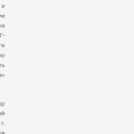
 и
ие
же
Г-
ги
но
ть
а»
ду
ей
г.
ов