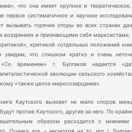
ние», что она имеет крупное и теоретическое,
не первое систематичное и научное исследован
т вызывать горячие споры во всех странах да
 воззрениях и признающими себя марксистами. 
 критикой», критикой «отдельных положений кни
ы увидим, что слишком кратко и очень неточ
 «Со временем» г. Булгаков надеется «да
апиталистической эволюции сельского хозяйств
скому «также целое миросозерцание».
книга Каутского вызовет не мало споров меж
будут против Каутского, другие за него. По крайн
шительным образом расходится с мнением 
го. Оценка эта, – несмотря на то, что г. Булгак