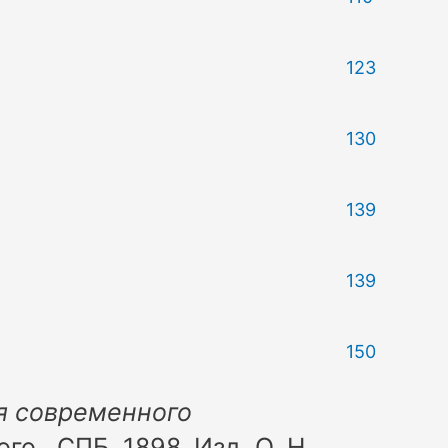
123
130
139
139
150
я современного
го.. СПБ. 1898. Изд. О. Н.