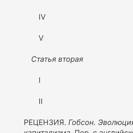
IV
V
Статья вторая
I
II
РЕЦЕНЗИЯ.
Гобсон. Эволюци
капитализма.
Пер. с английско