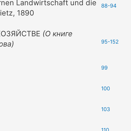
nen Landwirtschaft und die
88-94
Dietz, 1890
ХОЗЯЙСТВЕ
(О книге
95-152
ова)
99
100
103
110