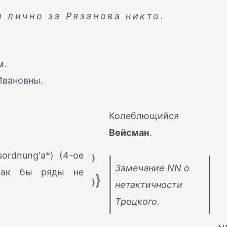
 лично за Рязанова никто.
м.
Ивановны.
Колеблющийся
Вейсман
.
ordnung'a*) (4-ое
}
Замечание NN о
 Как бы ряды не
}
}
нетактичности
Троцкого.