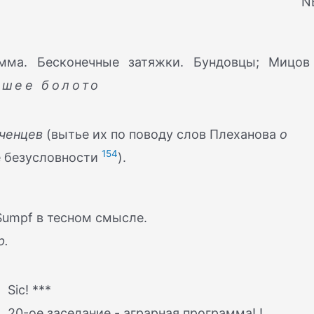
N
амма. Бесконечные затяжки. Бундовцы; Мицов
йшее болото
ченцев
(вытье их по поводу слов Плеханова
о
154
е безусловности
).
umpf в тесном смысле.
р.
Sic! ***
20-ое заседание - аграрная программа! !