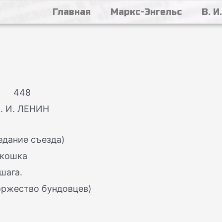
Главная
Маркс-Энгельс
В. И
448
. И. ЛЕНИН
седание съезда)
окошка
шага.
оржество бундовцев)