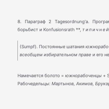
8. Параграф 2 Tagesordnung'a. Прогр
борьбист и Konfusionsrath **,
типичне
(Sumpf). Постоянные шатания
южнорабо
всеобщем избирательном праве
и его н
Намечается болото =
южнорабоченцы
+ S
Рабочедельцы:
Мартынов, Акимов, Брукэ