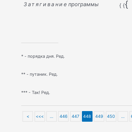
{
Затягивание
программы
{
{
* - порядка дня. Ред.
** - путаник. Ред.
*** - Так! Ред.
<
<<<
…
446
447
448
449
450
…