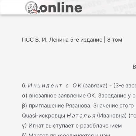
ПСС В. И. Ленина 5-е издание | 8 том
В
6.
Инцидент с OK
(завязка) - (3-е за
α) внезапное заявление ОК. Заседание у 
β) приглашение Рязанова. Значение этого 
Quasi-искровцы
Наталья
(Ивановна) (т
γ) Игнат выступает с разоблачением
δ) Мартов присоединяется к нам.