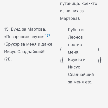
путаница: кое-кто
из наших за
Мартова).
15. Бунд за Мартова.
Рубен и
157
«Позорящие слухи»
Леонов
(Брукэр за меня и даже
против
{
}
Иисус Сладчайший!!
меня.
{
}
(?)).
Брукэр и
{
}
Иисус
Сладчайший
за меня etc.