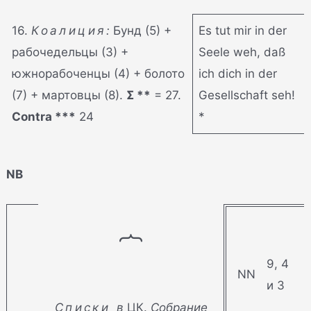
16.
Коалиция:
Бунд (5) +
Es tut mir in der
рабочедельцы (3) +
Seele weh, daß
южнорабоченцы (4) + болото
ich dich in der
(7) + мартовцы (8).
Σ **
= 27.
Gesellschaft seh!
Contra ***
24
*
NB
⏞
9, 4
NN
и 3
Списки в
ЦК.
Собрание