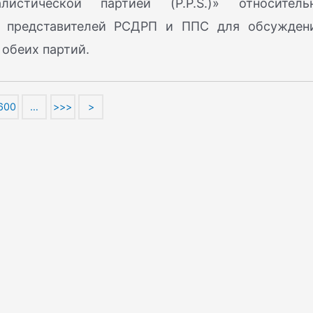
истической партией (P.P.S.)» относитель
з представителей РСДРП и ППС для обсужден
обеих партий.
600
…
>>>
>