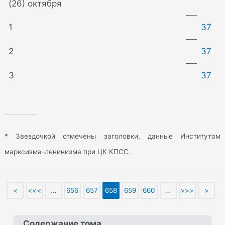
(26) октября
1
37
2
37
3
37
* Звездочкой отмечены заголовки, данные Институтом
марксизма-ленинизма при ЦК КПСС.
<
<<<
…
656
657
658
659
660
…
>>>
>
Содержание тома