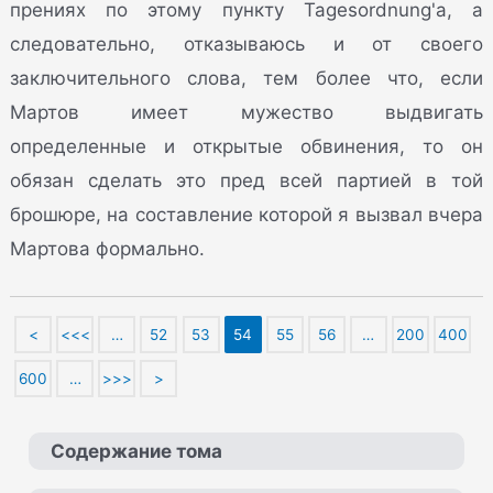
прениях по этому пункту Tagesordnung'a, а
следовательно, отказываюсь и от своего
заключительного слова, тем более что, если
Мартов имеет мужество выдвигать
определенные и открытые обвинения, то он
обязан сделать это пред всей партией в той
брошюре, на составление которой я вызвал вчера
Мартова формально.
<
<<<
…
52
53
54
55
56
…
200
400
600
…
>>>
>
Содержание тома