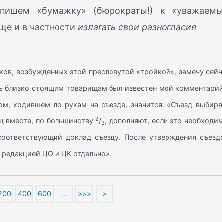
 пишем «бумажку» (бюрократы!) к «уважаем
ще и в частности
излагать свои разногласия
лков, возбужденных этой пресловутой «тройкой», замечу сей
дь близко стоящим товарищам был известен мой комментарий
ом, ходившем по рукам на съезде, значится: «Съезд выбира
2
иц вместе, по большинству
/
, дополняют, если это необходи
3
соответствующий доклад съезду. После утверждения съезд
 редакцией ЦО и ЦК отдельно».
200
400
600
…
>>>
>