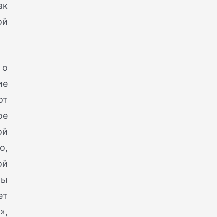
ак
ой
 о
ие
от
ое
ой
о,
ой
бы
ет
»,