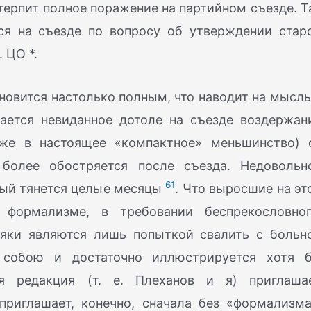
о терпит полное поражение на партийном съезде. Т
ся на съезде по вопросу об утверждении стар
 ЦО *.
овится настолько полным, что наводит на мысль
нается невиданное дотоле на съезде воздержан
уже в настоящее «компактное» меньшинство) 
 более обостряется после съезда. Недовольн
61
рый тянется целые месяцы
. Что выросшие на эт
формализме, в требовании беспрекословног
стяки являются лишь попыткой свалить с больн
 собою и достаточно иллюстрируется хотя 
 редакция (т. е. Плеханов и я) приглаша
приглашает, конечно, сначала без «формализма