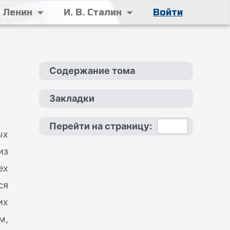
. Ленин
И. В. Сталин
Войти
Содержание тома
Закладки
Перейти на страницу:
ых
из
ех
ся
их
м,