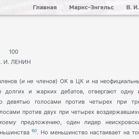
Главная
Маркс-Энгельс
В. И
100
. И. ЛЕНИН
ленов (
и не членов
) OK в ЦК и на неофициальн
е долгих и жарких дебатов, отвергают одну 
р девятью голосами против четырех при тр
лосами против двух при четырех воздержавших
моему предложению
, один лидер неискровск
60
еньшинства
. Но меньшинство настаивает на то