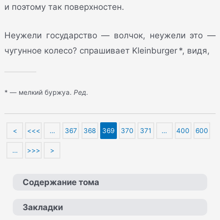
и поэтому так поверхностен.
Неужели государство — волчок, неужели это —
чугунное колесо? спрашивает Kleinburger *, видя,
* — мелкий буржуа.
Ред.
<
<<<
…
367
368
369
370
371
…
400
600
…
>>>
>
Содержание тома
Закладки