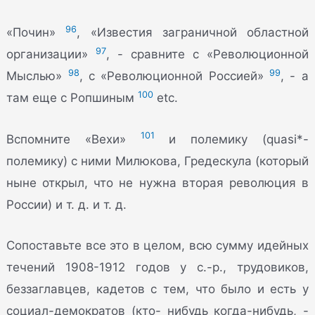
96
«Почин»
, «Известия заграничной областной
97
организации»
, - сравните с «Революционной
98
99
Мыслью»
, с «Революционной Россией»
, - а
100
там еще с Ропшиным
etc.
101
Вспомните «Вехи»
и полемику (quasi*-
полемику) с ними Милюкова, Гредескула (который
ныне открыл, что не нужна вторая революция в
России) и т. д. и т. д.
Сопоставьте все это в целом, всю сумму идейных
течений 1908-1912 годов у с.-р., трудовиков,
беззаглавцев, кадетов с тем, что было и есть у
социал-демократов (кто- нибудь когда-нибудь, -