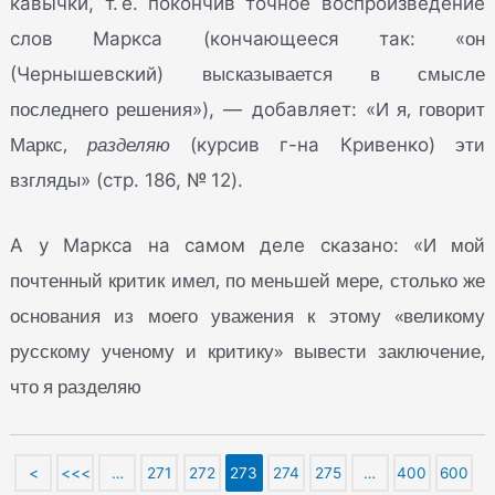
кавычки, т. е. покончив точное воспроизведение
он
слов Маркса (кончающееся так: «
высказывается в смысле
(Чернышевский)
последнего решения
И я, говорит
»), — добавляет: «
Маркс,
разделяю
эти
(курсив г-на Кривенко)
взгляды
» (стр. 186, № 12).
И мой
А у Маркса на самом деле сказано: «
почтенный критик имел, по меньшей мере, столько же
основания из моего уважения к этому «великому
русскому ученому и критику» вывести заключение,
что я разделяю
<
<<<
…
271
272
273
274
275
…
400
600