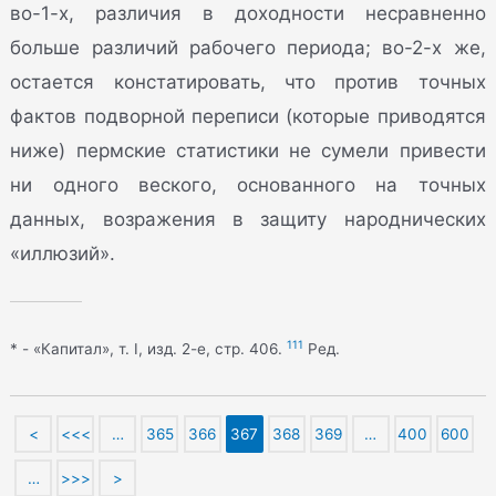
во-1-х, различия в доходности несравненно
больше различий рабочего периода; во-2-х же,
остается констатировать, что против точных
фактов подворной переписи (которые приводятся
ниже) пермские статистики не сумели привести
ни одного веского, основанного на точных
данных, возражения в защиту народнических
«иллюзий».
111
* - «Капитал», т. I, изд. 2-е, стр. 406.
Ред.
<
<<<
…
365
366
367
368
369
…
400
600
…
>>>
>