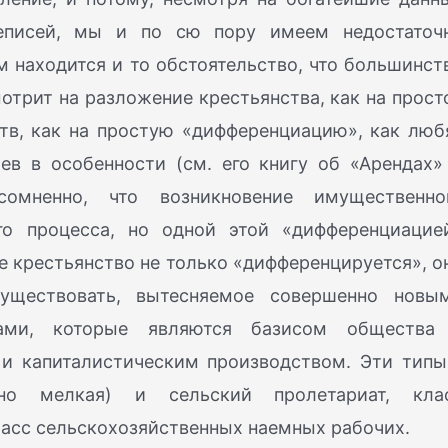
реписей, мы и по сю пору имеем недостаточ
им находится и то обстоятельство, что большинст
мотрит на разложение крестьянства, как на прост
тв, как на простую «дифференциацию», как люб
ев в особенности (см. его книгу об «Арендах»
сомненно, что возникновение имущественно
го процесса, но одной этой «дифференциацие
е крестьянство не только «дифференцируется», о
существовать, вытесняемое совершенно новы
пами, которые являются базисом общества
и капиталистическим производством. Эти типы
нно мелкая) и сельский пролетариат, кла
ласс сельскохозяйственных наемных рабочих.