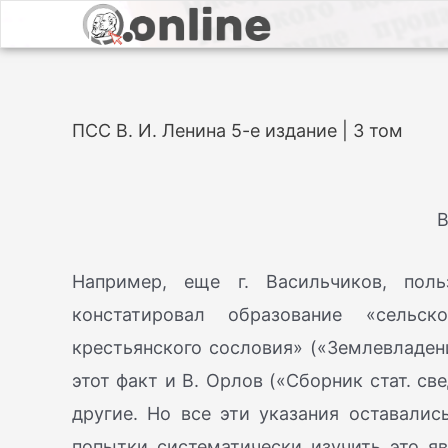
ПСС В. И. Ленина 5-е издание | 3 том
В
Например, еще г. Васильчиков, пол
констатировал образование «сельс
крестьянского сословия» («Землевладение 
этот факт и В. Орлов («Сборник стат. свед.
другие. Но все эти указания оставали
попытки систематически изучить это яв