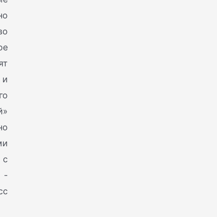
но
во
ое
ят
 и
го
й»
но
ми
 с
 -
сс