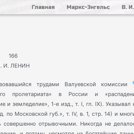
Главная
Маркс-Энгельс
В. И
166
. И. ЛЕНИН
ьзовавшийся трудами Валуевской комиссии
кого пролетариата» в России и «распаден
и земледелие», 1-е изд., т. I, гл. IX). Указывал 
 по Московской губ.», т. IV, в. 1, стр. 14) и мног
сь совершенно отрывочными. Никогда не делало
ление, и потому, несмотря на богатейшие данн