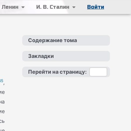
. Ленин
И. В. Сталин
Войти
Содержание тома
Закладки
Перейти на страницу:
65
,
ие
на
ие
сь
ые