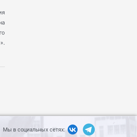
ия
на
го
».
Мы в социальных сетях: