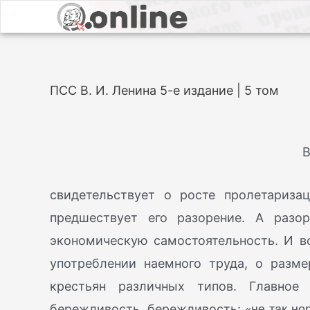
ПСС В. И. Ленина 5-е издание | 5 том
В
свидетельствует о росте пролетариза
предшествует его разорение. А разо
экономическую самостоятельность. И в
употреблении наемного труда, о разм
крестьян различных типов. Главно
«не так но
бережливость, бережливость: