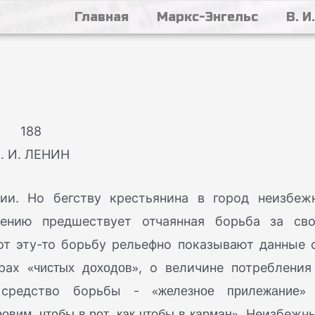
Главная
Маркс-Энгельс
В. И
188
. И. ЛЕНИН
ции. Но бегству крестьянина в город неизбеж
рению предшествует отчаянная борьба за св
от эту-то борьбу рельефно показывают данные 
«чистых доходов»
ерах
, о величине потребления
«железное прилежание»
е средство борьбы -
ровим, чтобы в рот, как чтобы в карман»
. Неизбежн