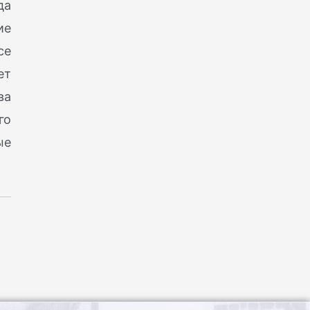
да
ие
се
ет
ва
го
ые