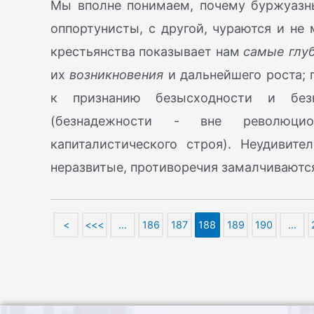
Мы вполне понимаем, почему буржуазны
оппортунисты, с другой, чураются и не 
крестьянства показывает нам
самые глу
их
возникновения
и дальнейшего роста; 
к признанию безысходности и безн
(безнадежности - вне революци
капиталистического строя). Неудивит
неразвитые, противоречия замалчиваютс
<
<<<
…
186
187
188
189
190
…