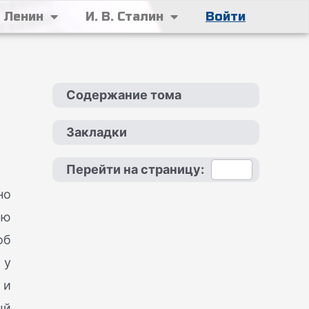
. Ленин
И. В. Сталин
Войти
Содержание тома
Закладки
Перейти на страницу:
но
ою
об
 у
и
ый