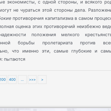
е экономисты, с одной стороны, и всякого ро
могут не чураться этой стороны дела. Разложен
бокие
противоречия капитализма в самом процес
полная оценка этих противоречий неизбежно вед
адежности положения мелкого крестьянст
онной борьбы пролетариата против все
ельно, что именно эти, самые глубокие и сам
я: пытаются
200
400
…
>>>
>