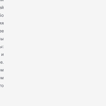
ей
бо
ия
ее
лы
ы:
 и
е.
ом
ом
го