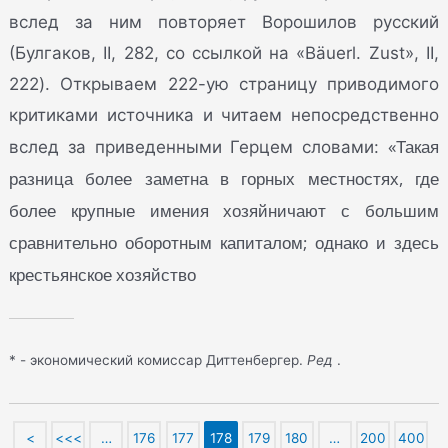
вслед за ним повторяет Ворошилов русский
(Булгаков, II, 282, со ссылкой на «Bäuerl. Zust», II,
222). Открываем 222-ую страницу приводимого
критиками источника и читаем непосредственно
«Такая
вслед за приведенными Герцем словами:
разница более заметна в горных местностях, где
более крупные имения хозяйничают с большим
сравнительно оборотным капиталом; однако и здесь
крестьянское хозяйство
* - экономический комиссар Диттенбергер.
Ред
.
<
<<<
…
176
177
178
179
180
…
200
400