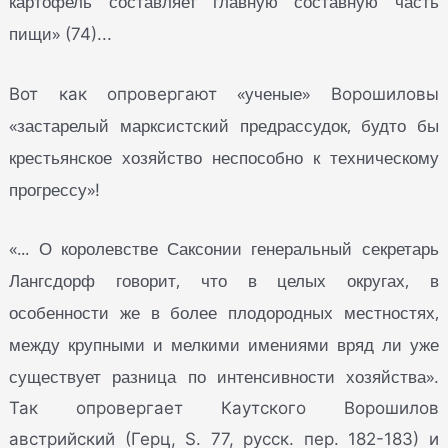
картофель составляет главную составную часть
пищи»
(74)...
«ученые»
Вот как опровергают
Ворошиловы
«застарелый марксистский предрассудок, будто бы
крестьянское хозяйство неспособно к техническому
прогрессу»
!
«... О королевстве Саксонии генеральный секретарь
Лангсдорф говорит, что в целых округах, в
особенности же в более плодородных местностях,
между крупными и мелкими имениями вряд ли уже
существует разница по интенсивности хозяйства»
.
Так опровергает Каутского Ворошилов
австрийский (Герц, S. 77, русск. пер. 182-183) и