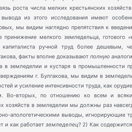
язь роста числа мелких крестьянских хозяйств
 вывода из этого исследования имеют особен
рвых, мы видим наглядно препятствия к введен
«
е принижение мелкого земледельца, готового
 капиталиста ручной труд более дешевым, ч
гакова, факты вполне доказывают
полную аналог
а в земледелии и кустаря в промышленности п
тверждениям г. Булгакова, мы видим в земледел
тей и усиление интенсивности труда, как орудие
м. Во-вторых, по отношению ко всем и всяк
х хозяйств в земледелии мы должны раз навсег
арно-апологетическими выводы, игнорирующие т
ет и как работает
земледелец
? 2) Как содержится