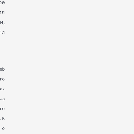
ое
ил
и,
ти
ieb
ого
ах
ько
го
. К
 о