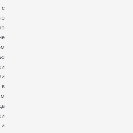
 с
но
ию
не
ем
ию
ри
ии
 в
им
да
ри
 и