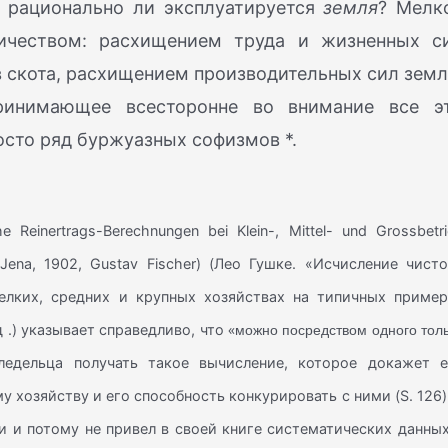
и рационально ли эксплуатируется
земля
? Мелк
ичеством: расхищением труда и жизненных с
 скота, расхищением производительных сил земл
ринимающее всесторонне во внимание все э
осто ряд буржуазных софизмов *.
 Reinertrags-Berechnungen bei Klein-, Mittel- und Grossbetr
» (Jena, 1902, Gustav Fischer) (Лео Гушке. «Исчисление чист
елких, средних и крупных хозяйствах на типичных пример
«можно посредством одного тол
 .) указывает справедливо, что
едельца получать такое вычисление, которое докажет е
 хозяйству и его способность конкурировать с ними (S. 126)
 и потому не привел в своей книге систематических данных