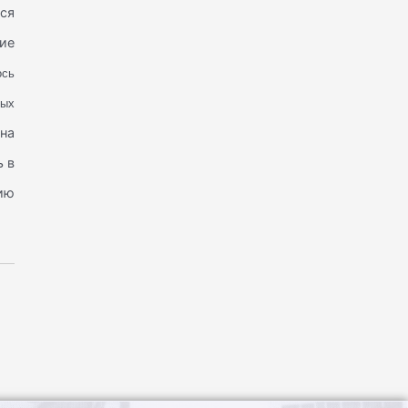
ься
кие
ось
ных
 на
ь в
нию