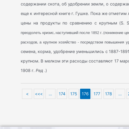
содержании скота, об удобрении земли, о содержа
еще к интересной книге г. Гушке. Пока же отметим 
цены на продукты по сравнению с крупным (S. S
преодолеть кризис, наступивший после 1892 г. (понижение ц
расходов, а крупное хозяйство - посредством повышения 
семена, корма, удобрение уменьшились с 1887-1891
крупном. В мелком эти расходы составляют 17 маро
1908 г.
Ред
.)
<
<<<
…
174
175
176
177
178
…