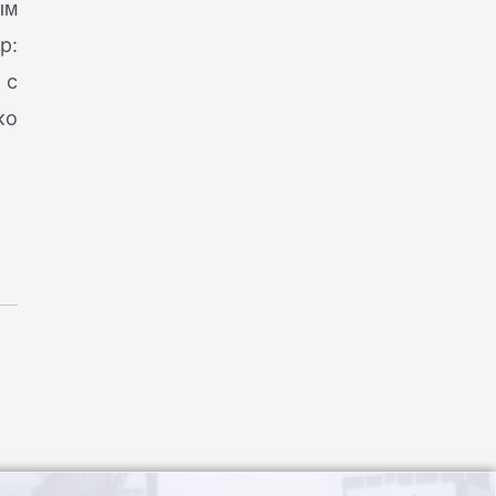
ым
р:
 с
ко