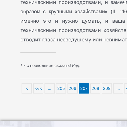
техническими производствами, и замеч
образом с крупными хозяйствами»
(II, 11
именно это и нужно думать, и ваша
техническими производствами хозяйств
отводит глаза несведущему или невнима
* - с позволения сказать!
Ред.
<
<<<
…
205
206
207
208
209
…