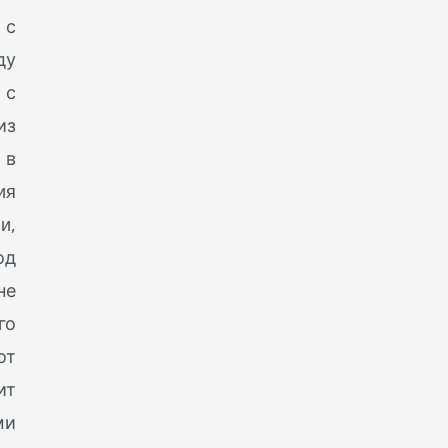
 с
ду
 с
из
 в
ия
и,
од
не
го
от
ит
ми