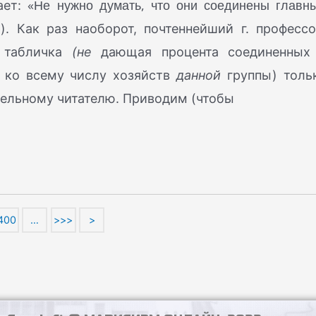
«Не нужно думать, что они соединены главн
ает:
6). Как раз наоборот, почтеннейший г. профессо
 табличка
(не
дающая процента соединенных
 ко всему числу хозяйств
данной
группы) толь
тельному читателю. Приводим (чтобы
400
…
>>>
>