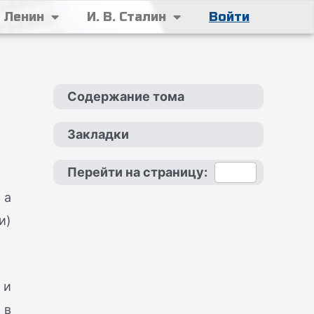
. Ленин
И. В. Сталин
Войти
Содержание тома
Закладки
Перейти на страницу:
 а
и)
 и
 в