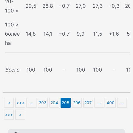
20-
29,5
28,8
−0,7
27,0
27,3
+0,3
20
100 »
100 и
более
14,8
14,1
−0,7
9,9
11,5
+1,6
5,
ha
Всего
100
100
-
100
100
-
10
<
<<<
…
203
204
205
206
207
…
400
…
>>>
>