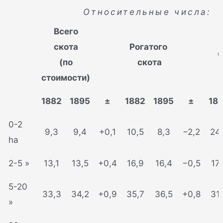
Относительные числа:
Всего
скота
Рогатого
С
(по
скота
стоимости)
1882
1895
±
1882
1895
±
18
0-2
9,3
9,4
+0,1
10,5
8,3
−2,2
24
ha
2-5 »
13,1
13,5
+0,4
16,9
16,4
−0,5
17,
5-20
33,3
34,2
+0,9
35,7
36,5
+0,8
31
»