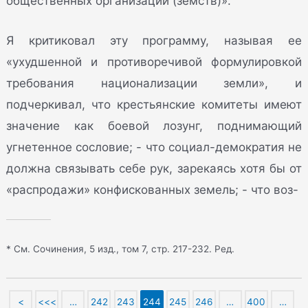
общественных организаций (земств)».
Я критиковал эту программу, называя ее
«ухудшенной и противоречивой формулировкой
требования национализации земли», и
подчеркивал, что крестьянские комитеты имеют
значение как боевой лозунг, поднимающий
угнетенное сословие; - что социал-демократия не
должна связывать себе рук, зарекаясь хотя бы от
«распродажи» конфискованных земель; - что воз-
* См. Сочинения, 5 изд., том 7, стр. 217-232. Ред.
<
<<<
…
242
243
244
245
246
…
400
…