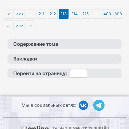
<
<<<
…
211
212
213
214
215
…
400
600
…
>>>
>
Содержание тома
Закладки
Перейти на страницу:
Мы в социальных сетях:
Copyleft © МАРКСИЗМ.ОНЛАЙН