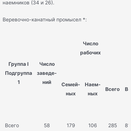
наемников (34 и 26).
Веревочно-канатный промысел *:
Число
рабочих
Группа I
Число
Подгруппа
заведе-
1
ний
Семей-
Наем-
Всего
Вс
ных
ных
Всего
58
179
106
285
81