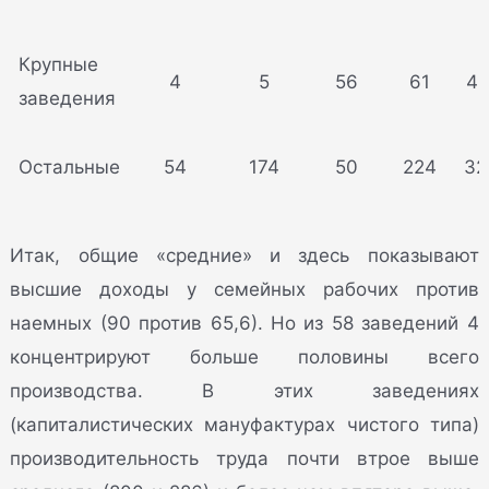
Крупные
4
5
56
61
48
заведения
Остальные
54
174
50
224
32
Итак, общие «средние» и здесь показывают
высшие доходы у семейных рабочих против
наемных (90 против 65,6). Но из 58 заведений 4
концентрируют больше половины всего
производства. В этих заведениях
(капиталистических мануфактурах чистого типа)
производительность труда почти втрое выше