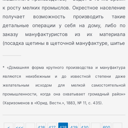
к росту мелких промыслов. Окрестное население
получает возможность производить такие
детальные операции у себя на дому, либо по
заказу мануфактуристов из их материала
(посадка щетины в щеточной мануфактуре, шитье
* «Домашняя форма крупного производства и мануфактура
являются неизбежным и до известной степени даже
желательным исходом для мелкой самостоятельной
промышленности, когда она охватывает громадный район»
(Харизоменов в «Юрид. Вестн.», 1883, № 11, с. 435).
<
<<<
…
426
427
428
429
430
…
600
…