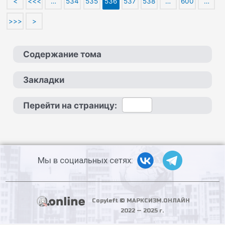
<
<<<
…
534
535
536
537
538
…
600
…
>>>
>
Содержание тома
Закладки
Перейти на страницу:
Мы в социальных сетях:
Copyleft © МАРКСИЗМ.ОНЛАЙН
2022 — 2025 г.