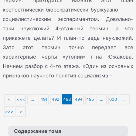
термин. Приходится назвать этот план
крепостнически-бюрократически-буржуазно-
социалистическим экспериментом. Довольно-
таки неуклюжий 4-этажный термин, а что
прикажете делать? И план-то ведь неуклюжий.
Зато этот термин точно передает все
характерные черты «утопии» г-на Южакова.
Начнем разбор с 4-го этажа. «Один из основных
признаков научного понятия социализма -
<
<<<
…
491
492
493
494
495
…
600
…
>>>
>
Содержание тома