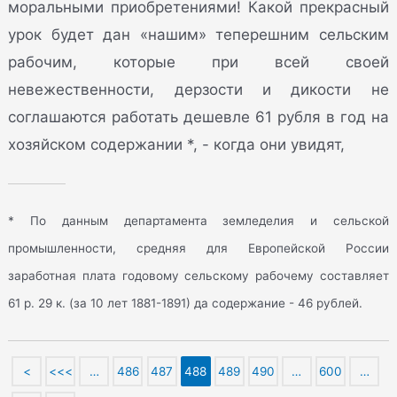
моральными приобретениями! Какой прекрасный
урок будет дан «нашим» теперешним сельским
рабочим, которые при всей своей
невежественности, дерзости и дикости не
соглашаются работать дешевле 61 рубля в год на
хозяйском содержании *, - когда они увидят,
* По данным департамента земледелия и сельской
промышленности, средняя для Европейской России
заработная плата годовому сельскому рабочему составляет
61 р. 29 к. (за 10 лет 1881-1891) да содержание - 46 рублей.
<
<<<
…
486
487
488
489
490
…
600
…