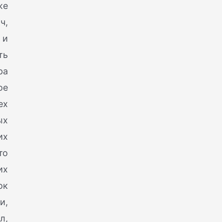
же
ч,
 и
ть
ра
ое
ех
ых
их
то
их
ок
и,
л,