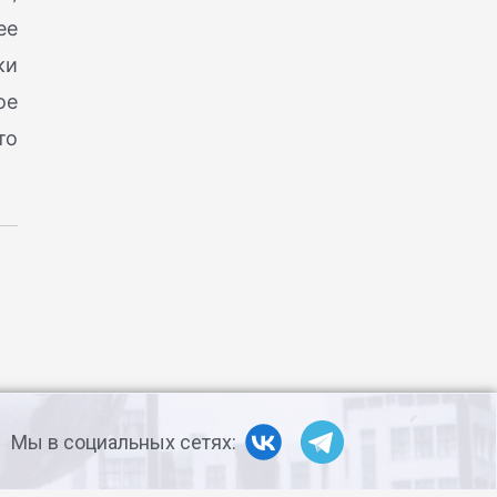
ее
ки
ое
то
Мы в социальных сетях: