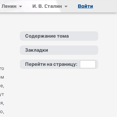
. Ленин
И. В. Сталин
Войти
Содержание тома
Закладки
Перейти на страницу:
го
ом
е,
ут
я,
о,