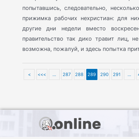
попытавшись, следовательно, нескольк
прижимка рабочих нехристиан: для них
другие дни недели вместо воскресен
правительство так дико травит лиц, н
возможна, пожалуй, и здесь попытка при
<
<<<
…
287
288
289
290
291
…