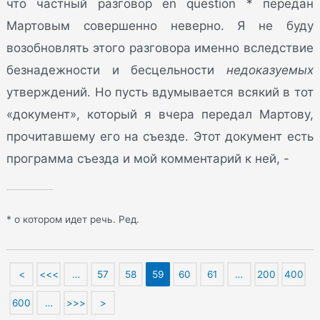
что частный разговор en question * передан
Мартовым совершенно неверно. Я не буду
возобновлять этого разговора именно вследствие
безнадежности и бесцельности
недоказуемых
утверждений. Но пусть вдумывается всякий в тот
«документ», который я вчера передал Мартову,
прочитавшему его на съезде. Этот документ есть
программа съезда и мой комментарий к ней, -
* о котором идет речь. Ред.
<
<<<
…
57
58
59
60
61
…
200
400
600
…
>>>
>