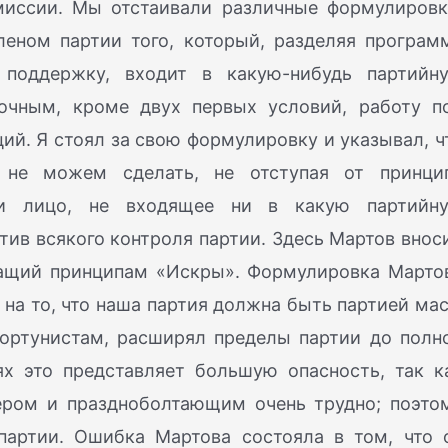
иссии. Мы отстаивали различные формулировк
леном партии того, который, разделяя програм
поддержку, входит в какую-нибудь партийн
точным, кроме двух первых условий, работу п
ий. Я стоял за свою формулировку и указывал, ч
 не можем сделать, не отступая от принци
ии лицо, не входящее ни в какую партийн
отив всякого контроля партии. Здесь Мартов внос
чащий принципам «Искры». Формулировка Марто
на то, что наша партия должна быть партией мас
ортунистам, расширял пределы партии до полн
х это представляет большую опасность, так к
ером и праздноболтающим очень трудно; поэто
партии. Ошибка Мартова состояла в том, что 