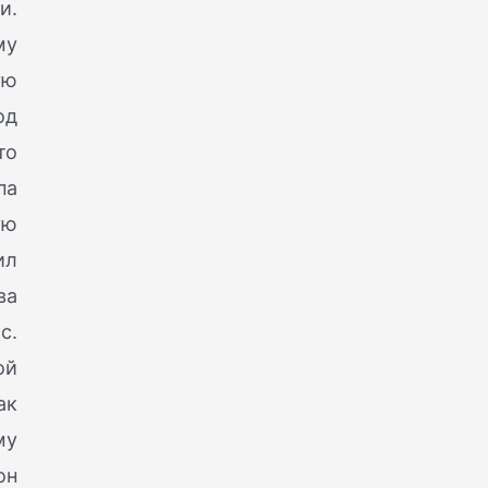
и.
му
ую
од
то
па
ую
ил
ва
с.
ой
ак
му
он