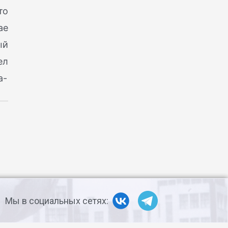
то
ае
ый
ел
а-
Мы в социальных сетях: