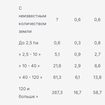
С
неизвестным
?
0,6
0,6
количеством
земли
До 2,5 ha
0,6
0,3
0,8
» 2,5 - 10 »
5,1
0,9
2,7
» 10 - 40 »
21,6
2,9
6,6
» 40 - 120 »
61,3
6,1
13,8
120 и
267,3
16,7
58,7
больше »