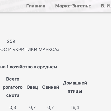
Главная
Маркс-Энгельс
В. И
259
ОС И «КРИТИКИ МАРКСА»
на 1 хозяйство в среднем
Всего
Домашней
рогатого
Овец
Свиней
птицы
скота
0,3
0,7
0,7
16,4