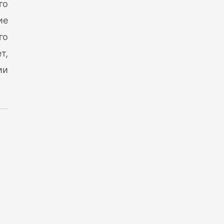
го
ие
го
т,
ии