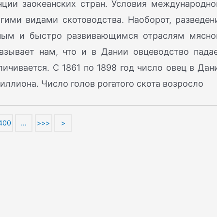
нции заокеанских стран. Условия международно
гими видами скотоводства. Наоборот, разведен
дным и быстро развивающимся отраслям мясно
азывает нам, что и в Дании овцеводство падае
ичивается. С 1861 по 1898 год число овец в Дан
миллиона. Число голов рогатого скота возросло
400
…
>>>
>