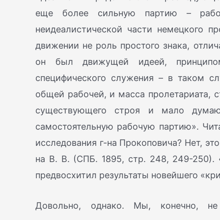
еще более сильную партию – рабоч
неидеалистической части немецкого пр
движении не роль простого знака, отли
он был движущей идеей, принципо
специфического служения – в таком сл
общей рабочей, и масса пролетариата, 
существующего строя и мало думаю
самостоятельную рабочую партию». Читат
исследования г-на Прокоповича? Нет, эт
на В. В. (СПБ. 1895, стр. 248, 249-250)
предвосхитил результаты новейшего «крит
Довольно, однако. Мы, конечно, н