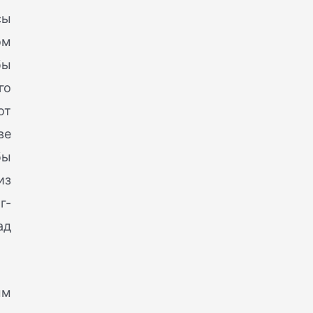
сы
ом
бы
го
от
ве
бы
из
г-
ад
ым