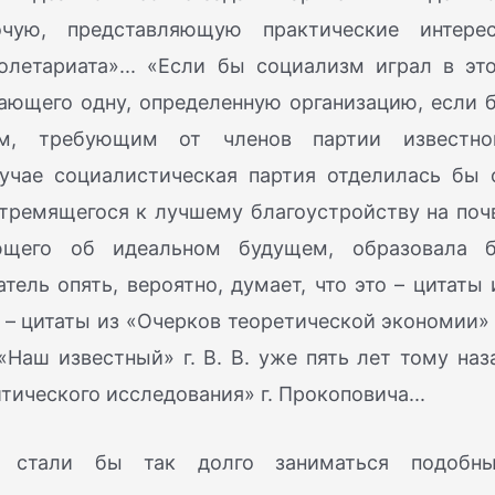
ую, представляющую практические интере
олетариата»... «Если бы социализм играл в эт
чающего одну, определенную организацию, если 
м, требующим от членов партии известно
учае социалистическая партия отделилась бы 
стремящегося к лучшему благоустройству на поч
щего об идеальном будущем, образовала 
ель опять, вероятно, думает, что это – цитаты 
о – цитаты из «Очерков теоретической экономии» 
. «Наш известный» г. В. В. уже пять лет тому наз
ического исследования» г. Прокоповича...
е стали бы так долго заниматься подобн