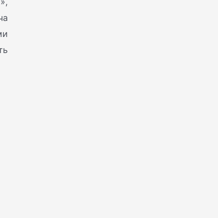
»,
ча
ми
ть